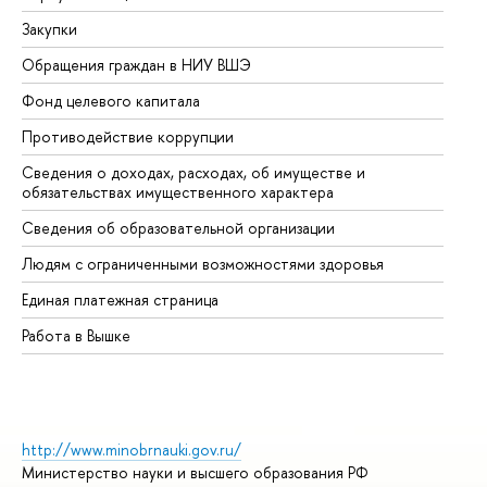
Закупки
Пр
Обращения граждан в НИУ ВШЭ
Ас
Фонд целевого капитала
До
Противодействие коррупции
Це
Сведения о доходах, расходах, об имуществе и
Би
обязательствах имущественного характера
Об
Сведения об образовательной организации
Об
Людям с ограниченными возможностями здоровья
Единая платежная страница
Работа в Вышке
http://www.minobrnauki.gov.ru/
Министерство науки и высшего образования РФ