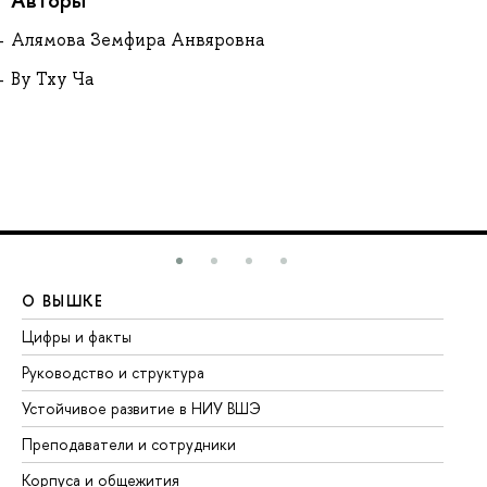
Алямова Земфира Анвяровна
Ву Тху Ча
О ВЫШКЕ
О
Цифры и факты
Ли
Руководство и структура
До
Устойчивое развитие в НИУ ВШЭ
Ол
Преподаватели и сотрудники
Пр
Корпуса и общежития
Вы