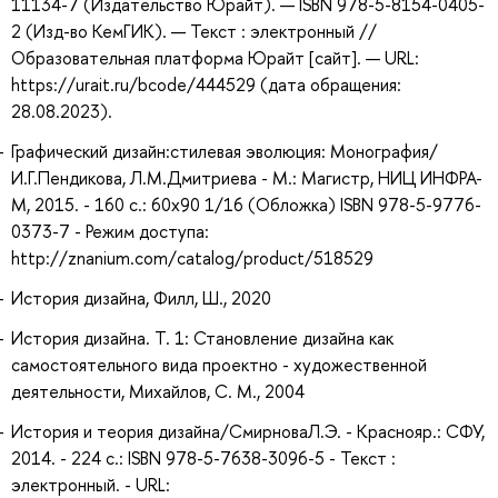
11134-7 (Издательство Юрайт). — ISBN 978-5-8154-0405-
2 (Изд-во КемГИК). — Текст : электронный //
Образовательная платформа Юрайт [сайт]. — URL:
https://urait.ru/bcode/444529 (дата обращения:
28.08.2023).
Графический дизайн:стилевая эволюция: Монография/
И.Г.Пендикова, Л.М.Дмитриева - М.: Магистр, НИЦ ИНФРА-
М, 2015. - 160 с.: 60x90 1/16 (Обложка) ISBN 978-5-9776-
0373-7 - Режим доступа:
http://znanium.com/catalog/product/518529
История дизайна, Филл, Ш., 2020
История дизайна. Т. 1: Становление дизайна как
самостоятельного вида проектно - художественной
деятельности, Михайлов, С. М., 2004
История и теория дизайна/СмирноваЛ.Э. - Краснояр.: СФУ,
2014. - 224 с.: ISBN 978-5-7638-3096-5 - Текст :
электронный. - URL: