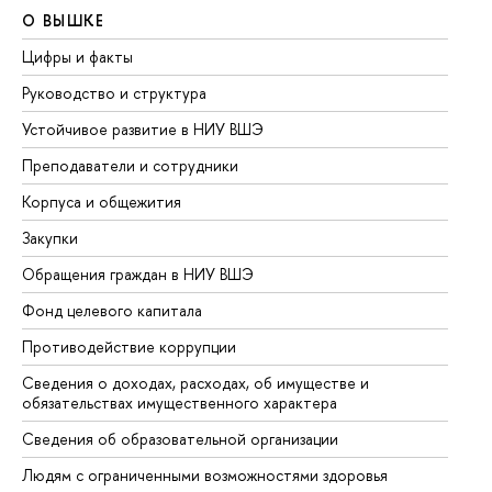
О ВЫШКЕ
О
Цифры и факты
Ли
Руководство и структура
До
Устойчивое развитие в НИУ ВШЭ
Ол
Преподаватели и сотрудники
Пр
Корпуса и общежития
Вы
Закупки
Пр
Обращения граждан в НИУ ВШЭ
Ас
Фонд целевого капитала
До
Противодействие коррупции
Це
Сведения о доходах, расходах, об имуществе и
Би
обязательствах имущественного характера
Об
Сведения об образовательной организации
Об
Людям с ограниченными возможностями здоровья