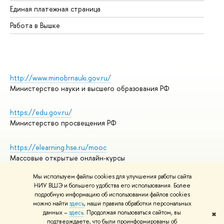
Единая платежная страница
Работа в Вышке
http://www.minobrnauki.gov.ru/
Министерство науки и высшего образования РФ
https://edu.gov.ru/
Министерство просвещения РФ
https://elearning.hse.ru/mooc
Массовые открытые онлайн-курсы
Мы используем файлы cookies для улучшения работы сайта
НИУ ВШЭ и большего удобства его использования. Более
подробную информацию об использовании файлов cookies
© НИУ ВШЭ 1993–2026
Адреса и контакты
можно найти
здесь
, наши правила обработки персональных
Условия использования материалов
данных –
здесь
. Продолжая пользоваться сайтом, вы
✖
подтверждаете, что были проинформированы об
Политика конфиденциальности