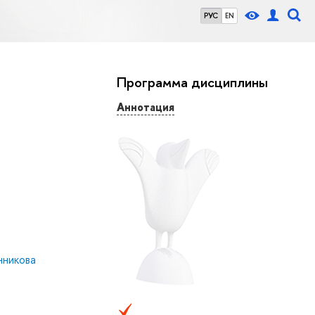
РУС
EN
Программа дисциплины
Аннотация
нникова