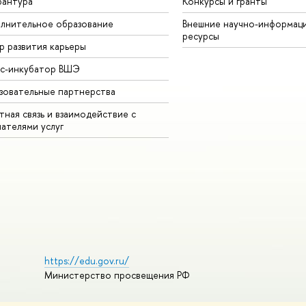
рантура
Конкурсы и гранты
лнительное образование
Внешние научно-информац
ресурсы
р развития карьеры
ес-инкубатор ВШЭ
зовательные партнерства
ная связь и взаимодействие с
чателями услуг
https://edu.gov.ru/
Министерство просвещения РФ