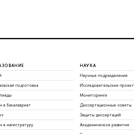
АЗОВАНИЕ
НАУКА
й
Научные подразделения
зовская подготовка
Исследовательские проек
пиады
Мониторинги
м в бакалавриат
Диссертационные советы
а+
Защиты диссертаций
м в магистратуру
Академическое развитие