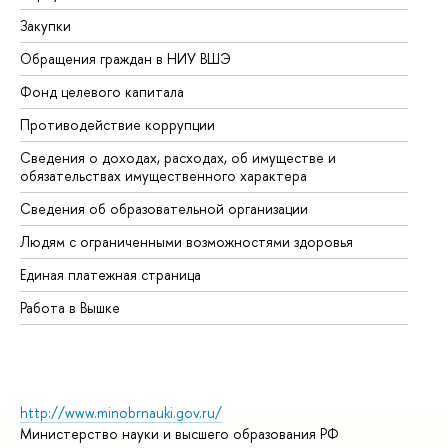
Закупки
Пр
Обращения граждан в НИУ ВШЭ
Ас
Фонд целевого капитала
До
Противодействие коррупции
Це
Сведения о доходах, расходах, об имуществе и
Би
обязательствах имущественного характера
Об
Сведения об образовательной организации
Об
Людям с ограниченными возможностями здоровья
Единая платежная страница
Работа в Вышке
http://www.minobrnauki.gov.ru/
Министерство науки и высшего образования РФ