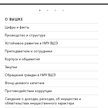
О ВЫШКЕ
О
Цифры и факты
Ли
Руководство и структура
До
Устойчивое развитие в НИУ ВШЭ
Ол
Преподаватели и сотрудники
Пр
Корпуса и общежития
Вы
Закупки
Пр
Обращения граждан в НИУ ВШЭ
Ас
Фонд целевого капитала
До
Противодействие коррупции
Це
Сведения о доходах, расходах, об имуществе и
Би
обязательствах имущественного характера
Об