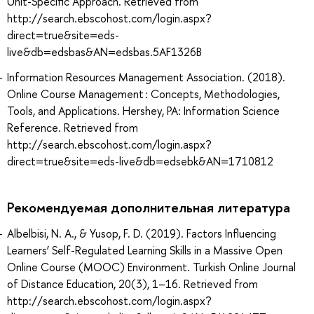
Unit-Specific Approach. Retrieved from
http://search.ebscohost.com/login.aspx?
direct=true&site=eds-
live&db=edsbas&AN=edsbas.5AF1326B
Information Resources Management Association. (2018).
Online Course Management : Concepts, Methodologies,
Tools, and Applications. Hershey, PA: Information Science
Reference. Retrieved from
http://search.ebscohost.com/login.aspx?
direct=true&site=eds-live&db=edsebk&AN=1710812
Рекомендуемая дополнительная литература
Albelbisi, N. A., & Yusop, F. D. (2019). Factors Influencing
Learners’ Self-Regulated Learning Skills in a Massive Open
Online Course (MOOC) Environment. Turkish Online Journal
of Distance Education, 20(3), 1–16. Retrieved from
http://search.ebscohost.com/login.aspx?