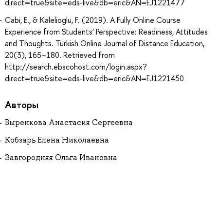
direct=true&site=eds-live&db=eric&AN=EJ1221477
Cabi, E., & Kalelioglu, F. (2019). A Fully Online Course
Experience from Students’ Perspective: Readiness, Attitudes
and Thoughts. Turkish Online Journal of Distance Education,
20(3), 165–180. Retrieved from
http://search.ebscohost.com/login.aspx?
direct=true&site=eds-live&db=eric&AN=EJ1221450
Авторы
Выренкова Анастасия Сергеевна
Кобзарь Елена Николаевна
Завгородняя Ольга Ивановна