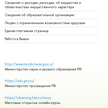
Сведения о доходах, расходах, об имуществе и
Би
обязательствах имущественного характера
Об
Сведения об образовательной организации
Об
Людям с ограниченными возможностями здоровья
Единая платежная страница
Работа в Вышке
http://www.minobrnauki.gov.ru/
Министерство науки и высшего образования РФ
https://edu.gov.ru/
Министерство просвещения РФ
https://elearning.hse.ru/mooc
Массовые открытые онлайн-курсы