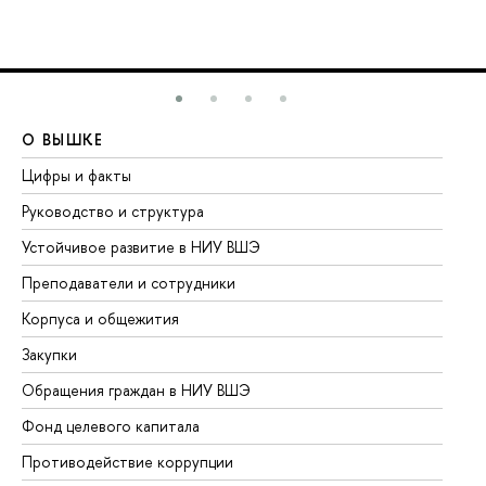
О ВЫШКЕ
О
Цифры и факты
Ли
Руководство и структура
До
Устойчивое развитие в НИУ ВШЭ
Ол
Преподаватели и сотрудники
Пр
Корпуса и общежития
Вы
Закупки
Пр
Обращения граждан в НИУ ВШЭ
Ас
Фонд целевого капитала
До
Противодействие коррупции
Це