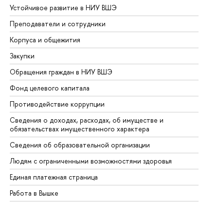
Устойчивое развитие в НИУ ВШЭ
Ол
Преподаватели и сотрудники
Пр
Корпуса и общежития
Вы
Закупки
Пр
Обращения граждан в НИУ ВШЭ
Ас
Фонд целевого капитала
До
Противодействие коррупции
Це
Сведения о доходах, расходах, об имуществе и
Би
обязательствах имущественного характера
Об
Сведения об образовательной организации
Об
Людям с ограниченными возможностями здоровья
Единая платежная страница
Работа в Вышке