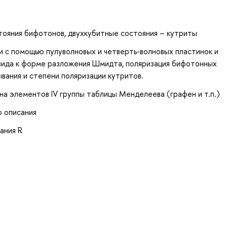
тояния бифотонов, двухкубитные состояния – кутриты
 с помощью пулуволновых и четверть-волновых пластинок и
вида к форме разложения Шмидта, поляризация бифотонных
ывания и степени поляризации кутритов.
на элементов IV группы таблицы Менделеева (графен и т.п.)
 описания
ания R