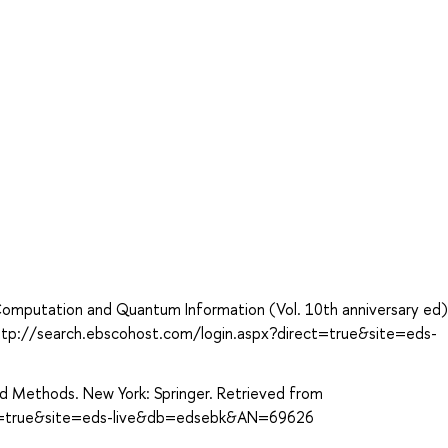
а
 Computation and Quantum Information (Vol. 10th anniversary ed)
ttp://search.ebscohost.com/login.aspx?direct=true&site=eds-
d Methods. New York: Springer. Retrieved from
ct=true&site=eds-live&db=edsebk&AN=69626