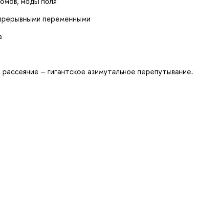
омов, моды поля
епрерывными переменными
а
рассеяние – гигантское азимутальное перепутывание.