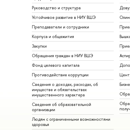
Руководство и структура
Дову
Устойчивое развитие в НИУ ВШЭ
Олим
Преподаватели и сотрудники
Прие
Корпуса и общежития
Вышк
Закупки
Прие
Обращения граждан в НИУ ВШЭ
Аспи
Фонд целевого капитала
Допо
Противодействие коррупции
Цент
Сведения о доходах, расходах, об
Бизн
имуществе и обязательствах
Обра
имущественного характера
Обрат
Сведения об образовательной
полу
организации
Людям с ограниченными возможностями
здоровья