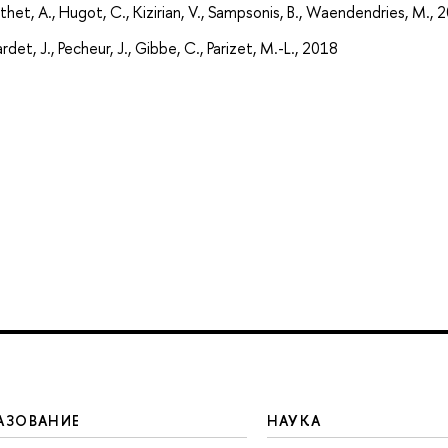
het, A., Hugot, C., Kizirian, V., Sampsonis, B., Waendendries, M., 
t, J., Pecheur, J., Gibbe, C., Parizet, M.-L., 2018
АЗОВАНИЕ
НАУКА