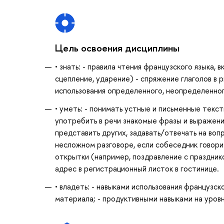
Цель освоения дисциплины
• знать: - правила чтения французского языка, 
сцепление, ударение) - спряжение глаголов в p
использования определенного, неопределенног
• уметь: - понимать устные и письменные текс
употребить в речи знакомые фразы и выражени
представить других, задавать/отвечать на воп
несложном разговоре, если собеседник говорит
открытки (например, поздравление с празднико
адрес в регистрационный листок в гостинице.
• владеть: - навыками использования французс
материала; - продуктивными навыками на уров