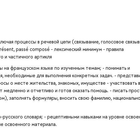
включая процессы в речевой цепи (связывание, голосовое связыв
résent, passé composé - лексический минимум - правила
о и частичного артикля
ты на французском языке по изученным темам; - понимать и
я, необходимые для выполнения конкретных задач. - представ
росы о месте жительства, знакомых, имуществе - участвовать 
 медленно и отчетливо и готов оказать помощь. - писать про
м), заполнять формуляры, вносить свою фамилию, национально
ко-русского словаря; - рецептивными навыками на уровне освое
не освоенного материала.