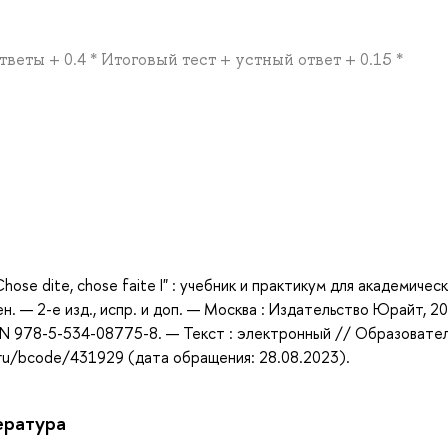
тветы + 0.4 * Итоговый тест + устный ответ + 0.15 *
а
ose dite, chose faite I" : учебник и практикум для академичес
н. — 2-е изд., испр. и доп. — Москва : Издательство Юрайт, 2
SBN 978-5-534-08775-8. — Текст : электронный // Образовате
.ru/bcode/431929 (дата обращения: 28.08.2023).
ература