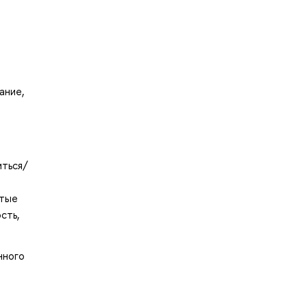
ание,
иться/
в
стые
сть,
нного