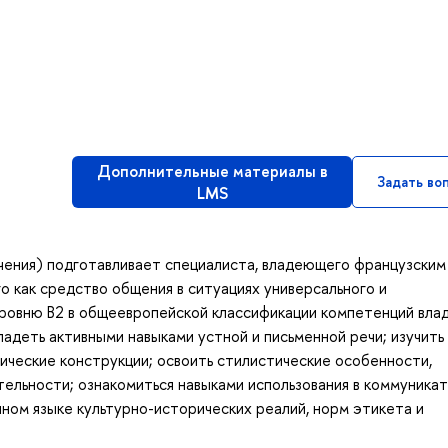
Дополнительные материалы в
Задать во
LMS
чения) подготавливает специалиста, владеющего французским
о как средство общения в ситуациях универсального и
уровню В2 в общеевропейской классификации компетенций вла
адеть активными навыками устной и письменной речи; изучить
ические конструкции; освоить стилистические особенности,
тельности; ознакомиться навыками использования в коммуника
ном языке культурно-исторических реалий, норм этикета и