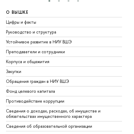
О ВЫШКЕ
О
Цифры и факты
Ли
Руководство и структура
До
Устойчивое развитие в НИУ ВШЭ
Ол
Преподаватели и сотрудники
Пр
Корпуса и общежития
Вы
Закупки
Пр
Обращения граждан в НИУ ВШЭ
Ас
Фонд целевого капитала
До
Противодействие коррупции
Це
Сведения о доходах, расходах, об имуществе и
Би
обязательствах имущественного характера
Об
Сведения об образовательной организации
Об