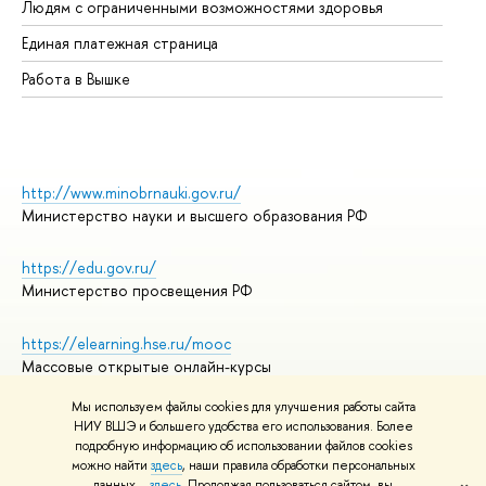
Людям с ограниченными возможностями здоровья
Единая платежная страница
Работа в Вышке
http://www.minobrnauki.gov.ru/
Министерство науки и высшего образования РФ
https://edu.gov.ru/
Министерство просвещения РФ
https://elearning.hse.ru/mooc
Массовые открытые онлайн-курсы
Мы используем файлы cookies для улучшения работы сайта
НИУ ВШЭ и большего удобства его использования. Более
подробную информацию об использовании файлов cookies
© НИУ ВШЭ 1993–2026
Адреса и контакты
можно найти
здесь
, наши правила обработки персональных
Условия использования материалов
данных –
здесь
. Продолжая пользоваться сайтом, вы