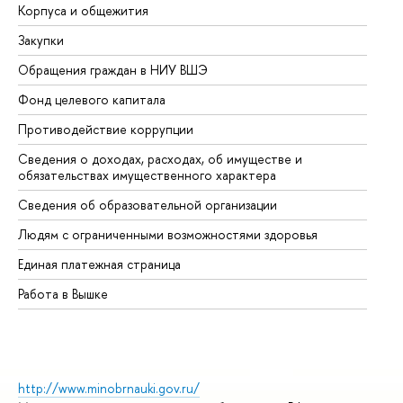
Корпуса и общежития
Вы
Закупки
Пр
Обращения граждан в НИУ ВШЭ
Ас
Фонд целевого капитала
До
Противодействие коррупции
Це
Сведения о доходах, расходах, об имуществе и
Би
обязательствах имущественного характера
Об
Сведения об образовательной организации
Об
Людям с ограниченными возможностями здоровья
Единая платежная страница
Работа в Вышке
http://www.minobrnauki.gov.ru/