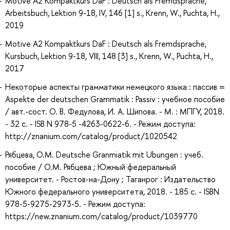
Motive A2 Kompaktkurs DaF : Deutsch als Fremdsprache,
Arbeitsbuch, Lektion 9-18, IV, 146 [1] s., Krenn, W., Puchta, H.,
2019
Motive A2 Kompaktkurs DaF : Deutsch als Fremdsprache,
Kursbuch, Lektion 9-18, VIII, 148 [3] s., Krenn, W., Puchta, H.,
2017
Некоторые аспекты грамматики немецкого языка : пассив =
Aspekte der deutschen Grammatik : Passiv : учебное пособие
/ авт.-сост. О. В. Федулова, И. А. Шипова. - М. : МПГУ, 2018.
- 32 с. - ISB N 978-5 -4263-0622-6. - Режим доступа:
http://znanium.com/catalog/product/1020542
Рябцева, О.М. Deutsche Granmiatik mit Ubungen : учеб.
пособие / О.М. Рябцева ; Южный федеральный
университет. - Ростов-на-Дону ; Таганрог : Издательство
Южного федерального университета, 2018. - 185 с. - ISBN
978-5-9275-2973-5. - Режим доступа:
https://new.znanium.com/catalog/product/1039770