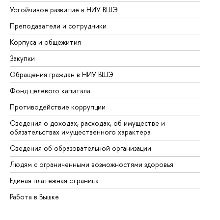
Устойчивое развитие в НИУ ВШЭ
Ол
Преподаватели и сотрудники
Пр
Корпуса и общежития
Вы
Закупки
Пр
Обращения граждан в НИУ ВШЭ
Ас
Фонд целевого капитала
До
Противодействие коррупции
Це
Сведения о доходах, расходах, об имуществе и
Би
обязательствах имущественного характера
Об
Сведения об образовательной организации
Об
Людям с ограниченными возможностями здоровья
Единая платежная страница
Работа в Вышке