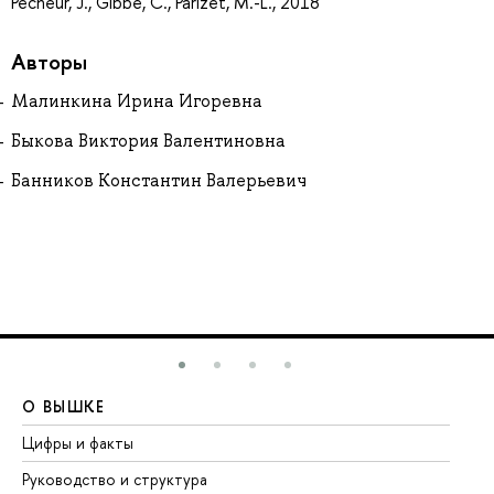
Pecheur, J., Gibbe, C., Parizet, M.-L., 2018
Авторы
Малинкина Ирина Игоревна
Быкова Виктория Валентиновна
Банников Константин Валерьевич
О ВЫШКЕ
О
Цифры и факты
Ли
Руководство и структура
До