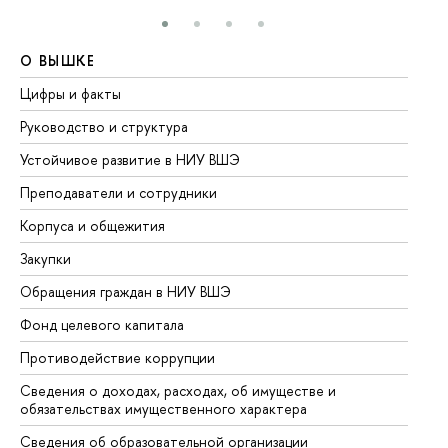
О ВЫШКЕ
О
Цифры и факты
Ли
Руководство и структура
До
Устойчивое развитие в НИУ ВШЭ
Ол
Преподаватели и сотрудники
Пр
Корпуса и общежития
Вы
Закупки
Пр
Обращения граждан в НИУ ВШЭ
Ас
Фонд целевого капитала
До
Противодействие коррупции
Це
Сведения о доходах, расходах, об имуществе и
Би
обязательствах имущественного характера
Об
Сведения об образовательной организации