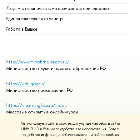
Об
Людям с ограниченными возможностями здоровья
Единая платежная страница
Работа в Вышке
http://www.minobrnauki.gov.ru/
Министерство науки и высшего образования РФ
https://edu.gov.ru/
Министерство просвещения РФ
https://elearning.hse.ru/mooc
Массовые открытые онлайн-курсы
Мы используем файлы cookies для улучшения работы сайта
НИУ ВШЭ и большего удобства его использования. Более
подробную информацию об использовании файлов cookies
© НИУ ВШЭ 1993–2026
Адреса и контакты