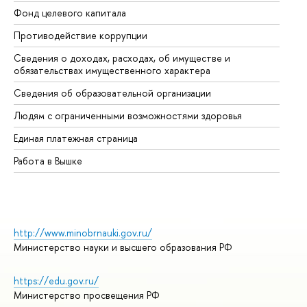
Фонд целевого капитала
До
Противодействие коррупции
Це
Сведения о доходах, расходах, об имуществе и
Би
обязательствах имущественного характера
Об
Сведения об образовательной организации
Об
Людям с ограниченными возможностями здоровья
Единая платежная страница
Работа в Вышке
http://www.minobrnauki.gov.ru/
Министерство науки и высшего образования РФ
https://edu.gov.ru/
Министерство просвещения РФ