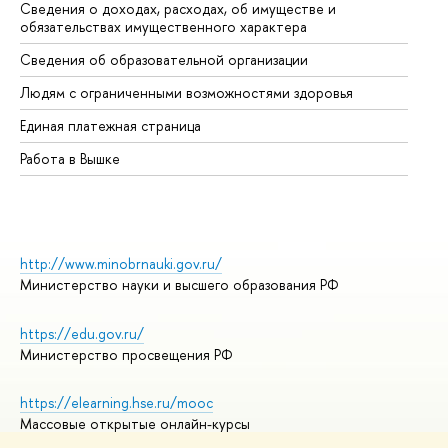
Сведения о доходах, расходах, об имуществе и
Би
обязательствах имущественного характера
Об
Сведения об образовательной организации
Об
Людям с ограниченными возможностями здоровья
Единая платежная страница
Работа в Вышке
http://www.minobrnauki.gov.ru/
Министерство науки и высшего образования РФ
https://edu.gov.ru/
Министерство просвещения РФ
https://elearning.hse.ru/mooc
Массовые открытые онлайн-курсы