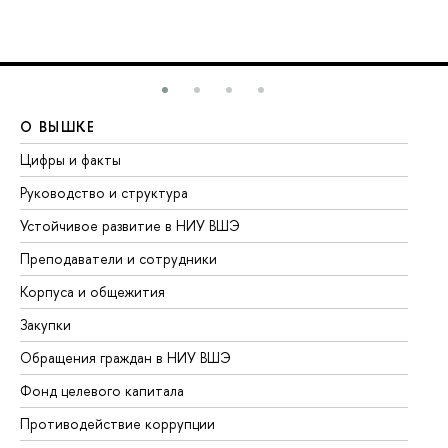
О ВЫШКЕ
О
Цифры и факты
Ли
Руководство и структура
До
Устойчивое развитие в НИУ ВШЭ
Ол
Преподаватели и сотрудники
Пр
Корпуса и общежития
Вы
Закупки
Пр
Обращения граждан в НИУ ВШЭ
Ас
Фонд целевого капитала
До
Противодействие коррупции
Це