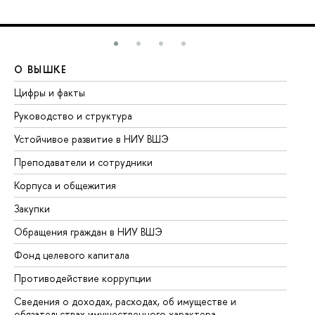
О ВЫШКЕ
О
Цифры и факты
Ли
Руководство и структура
До
Устойчивое развитие в НИУ ВШЭ
Ол
Преподаватели и сотрудники
Пр
Корпуса и общежития
Вы
Закупки
Пр
Обращения граждан в НИУ ВШЭ
Ас
Фонд целевого капитала
До
Противодействие коррупции
Це
Сведения о доходах, расходах, об имуществе и
Би
обязательствах имущественного характера