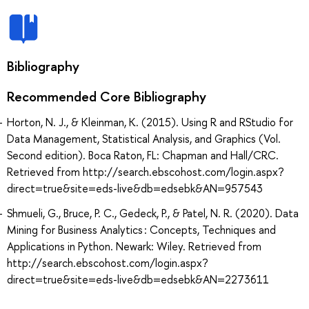
Bibliography
Recommended Core Bibliography
Horton, N. J., & Kleinman, K. (2015). Using R and RStudio for
Data Management, Statistical Analysis, and Graphics (Vol.
Second edition). Boca Raton, FL: Chapman and Hall/CRC.
Retrieved from http://search.ebscohost.com/login.aspx?
direct=true&site=eds-live&db=edsebk&AN=957543
Shmueli, G., Bruce, P. C., Gedeck, P., & Patel, N. R. (2020). Data
Mining for Business Analytics : Concepts, Techniques and
Applications in Python. Newark: Wiley. Retrieved from
http://search.ebscohost.com/login.aspx?
direct=true&site=eds-live&db=edsebk&AN=2273611