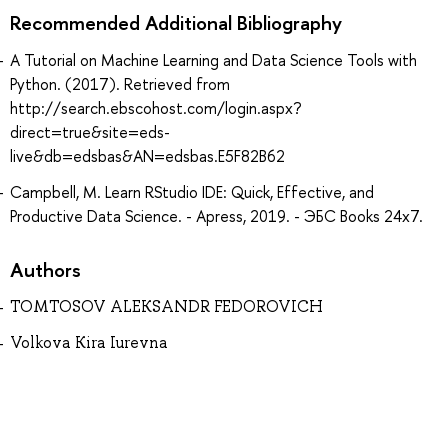
Recommended Additional Bibliography
A Tutorial on Machine Learning and Data Science Tools with
Python. (2017). Retrieved from
http://search.ebscohost.com/login.aspx?
direct=true&site=eds-
live&db=edsbas&AN=edsbas.E5F82B62
Campbell, M. Learn RStudio IDE: Quick, Effective, and
Productive Data Science. - Apress, 2019. - ЭБС Books 24x7.
Authors
TOMTOSOV ALEKSANDR FEDOROVICH
Volkova Kira Iurevna