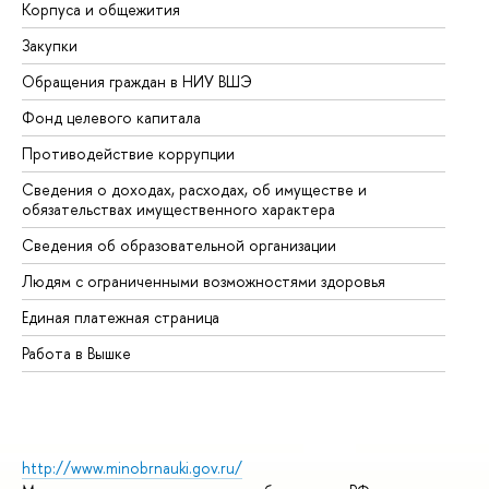
Корпуса и общежития
Вы
Закупки
Пр
Обращения граждан в НИУ ВШЭ
Ас
Фонд целевого капитала
До
Противодействие коррупции
Це
Сведения о доходах, расходах, об имуществе и
Би
обязательствах имущественного характера
Об
Сведения об образовательной организации
Об
Людям с ограниченными возможностями здоровья
Единая платежная страница
Работа в Вышке
http://www.minobrnauki.gov.ru/