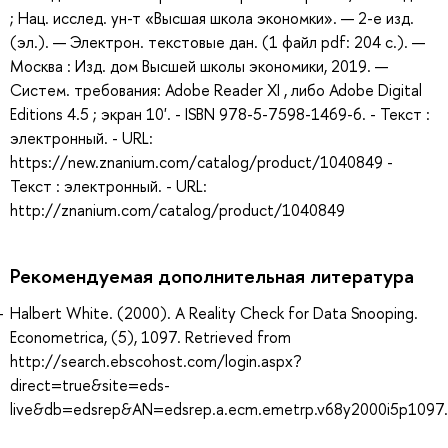
; Нац. исслед. ун-т «Высшая школа экономки». — 2-е изд.
(эл.). — Электрон. текстовые дан. (1 файл pdf: 204 с.). —
Москва : Изд. дом Высшей школы экономики, 2019. —
Систем. требования: Adobe Reader XI , либо Adobe Digital
Editions 4.5 ; экран 10'. - ISBN 978-5-7598-1469-6. - Текст :
электронный. - URL:
https://new.znanium.com/catalog/product/1040849 -
Текст : электронный. - URL:
http://znanium.com/catalog/product/1040849
Рекомендуемая дополнительная литература
Halbert White. (2000). A Reality Check for Data Snooping.
Econometrica, (5), 1097. Retrieved from
http://search.ebscohost.com/login.aspx?
direct=true&site=eds-
live&db=edsrep&AN=edsrep.a.ecm.emetrp.v68y2000i5p1097