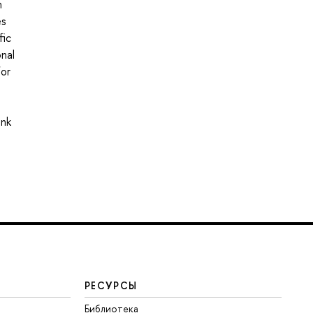
n
es
fic
onal
for
ink
РЕСУРСЫ
Библиотека