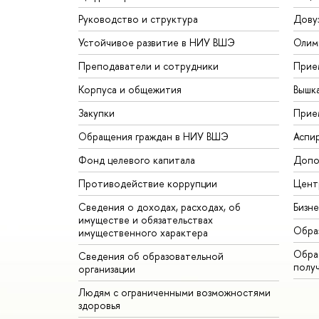
Руководство и структура
Дову
Устойчивое развитие в НИУ ВШЭ
Олим
Преподаватели и сотрудники
Прие
Корпуса и общежития
Вышк
Закупки
Прие
Обращения граждан в НИУ ВШЭ
Аспи
Фонд целевого капитала
Допо
Противодействие коррупции
Цент
Сведения о доходах, расходах, об
Бизн
имуществе и обязательствах
Обра
имущественного характера
Обрат
Сведения об образовательной
полу
организации
Людям с ограниченными возможностями
здоровья