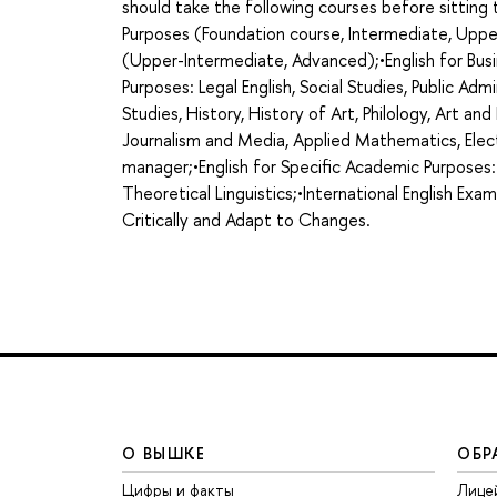
should take the following courses before sittin
Purposes (Foundation course, Intermediate, Uppe
(Upper-Intermediate, Advanced);•English for Busi
Purposes: Legal English, Social Studies, Public Admi
Studies, History, History of Art, Philology, Art an
Journalism and Media, Applied Mathematics, Elect
manager;•English for Specific Academic Purposes:
Theoretical Linguistics;•International English Exa
Critically and Adapt to Changes.
О ВЫШКЕ
ОБР
Цифры и факты
Лице