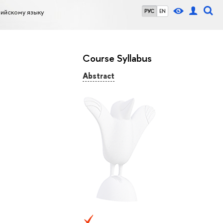
ийскому языку
РУС
EN
Course Syllabus
Abstract