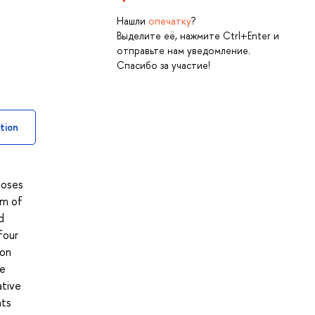
Нашли
опечатку
?
Выделите её, нажмите Ctrl+Enter и
отправьте нам уведомление.
Спасибо за участие!
tion
poses
um of
d
four
 on
he
ative
nts