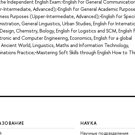
g the Independent English Exam:•English for General Communicatio
r-Intermediate, Advanced);•English for General Academic Purpos
ness Purposes (Upper-Intermediate, Advanced);•English for Speci
nistration, General Linguistics, Urban Studies, English for Internati
d Design, Chemistry, Biology, English for Logistics and SCM, English 
ronic and Computer Engineering, Economics, English for a global
 Ancient World, Linguistics, Maths and Information Technology,
minations Practice;•Mastering Soft Skills through English How to Th
АЗОВАНИЕ
НАУКА
й
Научные подразделения