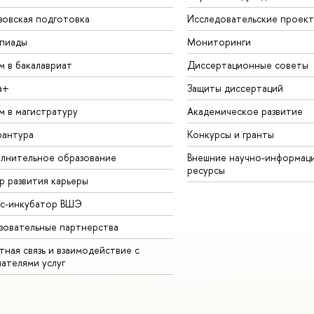
зовская подготовка
Исследовательские проек
пиады
Мониторинги
м в бакалавриат
Диссертационные советы
а+
Защиты диссертаций
м в магистратуру
Академическое развитие
рантура
Конкурсы и гранты
лнительное образование
Внешние научно-информац
ресурсы
р развития карьеры
ес-инкубатор ВШЭ
зовательные партнерства
ная связь и взаимодействие с
чателями услуг