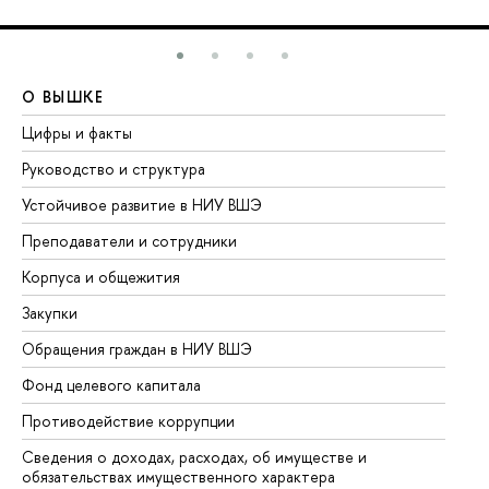
О ВЫШКЕ
О
Цифры и факты
Ли
Руководство и структура
До
Устойчивое развитие в НИУ ВШЭ
Ол
Преподаватели и сотрудники
Пр
Корпуса и общежития
Вы
Закупки
Пр
Обращения граждан в НИУ ВШЭ
Ас
Фонд целевого капитала
До
Противодействие коррупции
Це
Сведения о доходах, расходах, об имуществе и
Би
обязательствах имущественного характера