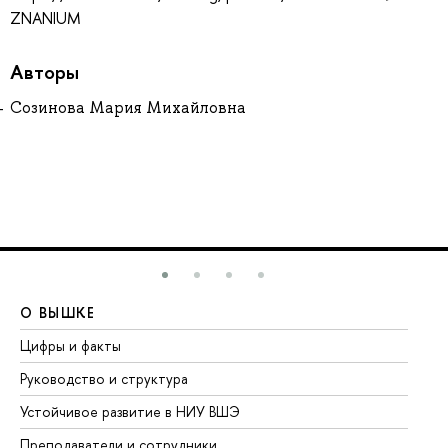
ZNANIUM
Авторы
Созинова Мария Михайловна
О ВЫШКЕ
О
Цифры и факты
Ли
Руководство и структура
До
Устойчивое развитие в НИУ ВШЭ
Ол
Преподаватели и сотрудники
Пр