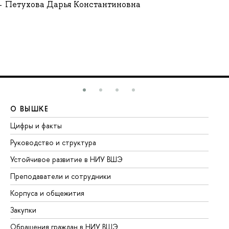
Петухова Дарья Константиновна
О ВЫШКЕ
О
Цифры и факты
Ли
Руководство и структура
До
Устойчивое развитие в НИУ ВШЭ
Ол
Преподаватели и сотрудники
Пр
Корпуса и общежития
Вы
Закупки
Пр
Обращения граждан в НИУ ВШЭ
Ас