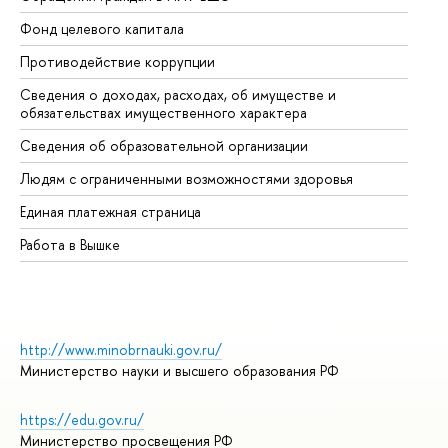
Фонд целевого капитала
До
Противодействие коррупции
Це
Сведения о доходах, расходах, об имуществе и
Би
обязательствах имущественного характера
Об
Сведения об образовательной организации
Об
Людям с ограниченными возможностями здоровья
Единая платежная страница
Работа в Вышке
http://www.minobrnauki.gov.ru/
Министерство науки и высшего образования РФ
https://edu.gov.ru/
Министерство просвещения РФ