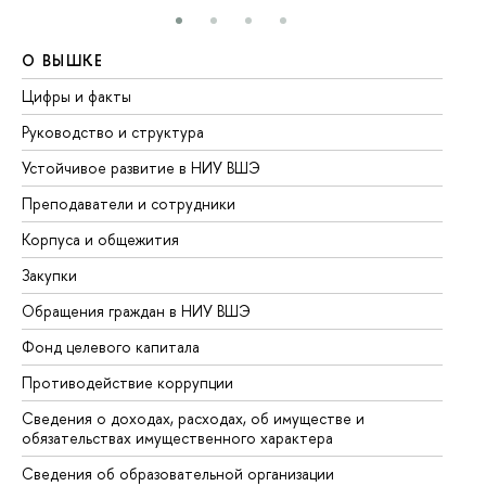
О ВЫШКЕ
О
Цифры и факты
Ли
Руководство и структура
До
Устойчивое развитие в НИУ ВШЭ
Ол
Преподаватели и сотрудники
Пр
Корпуса и общежития
Вы
Закупки
Пр
Обращения граждан в НИУ ВШЭ
Ас
Фонд целевого капитала
До
Противодействие коррупции
Це
Сведения о доходах, расходах, об имуществе и
Би
обязательствах имущественного характера
Об
Сведения об образовательной организации