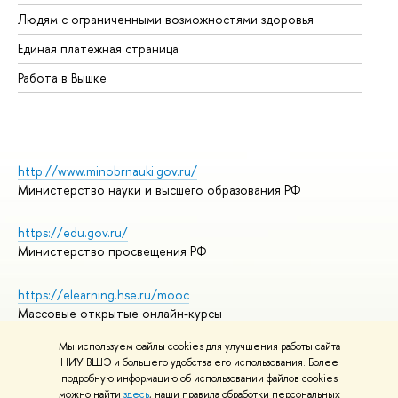
Об
Людям с ограниченными возможностями здоровья
Единая платежная страница
Работа в Вышке
http://www.minobrnauki.gov.ru/
Министерство науки и высшего образования РФ
https://edu.gov.ru/
Министерство просвещения РФ
https://elearning.hse.ru/mooc
Массовые открытые онлайн-курсы
Мы используем файлы cookies для улучшения работы сайта
НИУ ВШЭ и большего удобства его использования. Более
подробную информацию об использовании файлов cookies
© НИУ ВШЭ 1993–2026
Адреса и контакты
можно найти
здесь
, наши правила обработки персональных