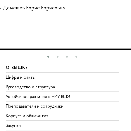
Демешев Борис Борисович
О ВЫШКЕ
О
Цифры и факты
Ли
Руководство и структура
До
Устойчивое развитие в НИУ ВШЭ
Ол
Преподаватели и сотрудники
Пр
Корпуса и общежития
Вы
Закупки
Пр