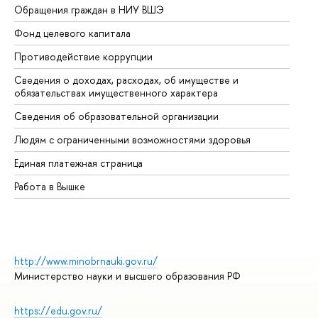
Обращения граждан в НИУ ВШЭ
Ас
Фонд целевого капитала
До
Противодействие коррупции
Це
Сведения о доходах, расходах, об имуществе и
Би
обязательствах имущественного характера
Об
Сведения об образовательной организации
Об
Людям с ограниченными возможностями здоровья
Единая платежная страница
Работа в Вышке
http://www.minobrnauki.gov.ru/
Министерство науки и высшего образования РФ
https://edu.gov.ru/