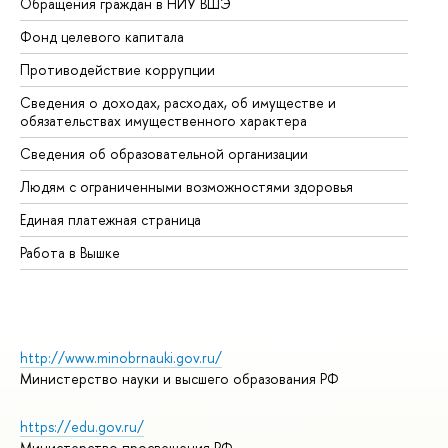
Обращения граждан в НИУ ВШЭ
Ас
Фонд целевого капитала
До
Противодействие коррупции
Це
Сведения о доходах, расходах, об имуществе и
Би
обязательствах имущественного характера
Об
Сведения об образовательной организации
Об
Людям с ограниченными возможностями здоровья
Единая платежная страница
Работа в Вышке
http://www.minobrnauki.gov.ru/
Министерство науки и высшего образования РФ
https://edu.gov.ru/
Министерство просвещения РФ