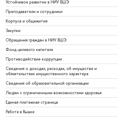
Устойчивое развитие в НИУ ВШЭ
Ол
Преподаватели и сотрудники
Пр
Корпуса и общежития
Вы
Закупки
Пр
Обращения граждан в НИУ ВШЭ
Ас
Фонд целевого капитала
До
Противодействие коррупции
Це
Сведения о доходах, расходах, об имуществе и
Би
обязательствах имущественного характера
Об
Сведения об образовательной организации
Об
Людям с ограниченными возможностями здоровья
Единая платежная страница
Работа в Вышке