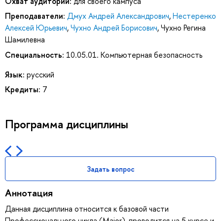
Охват аудитории:
для своего кампуса
Преподаватели:
Дмух Андрей Александрович
,
Нестеренко
Алексей Юрьевич
,
Чухно Андрей Борисович
,
Чухно Регина
Шамилевна
Специальность:
10.05.01. Компьютерная безопасность
Язык:
русский
Кредиты:
7
Программа дисциплины
Задать вопрос
Аннотация
Данная дисциплина относится к базовой части
Профессионального цикла (Major), проводится на 5 курсе и