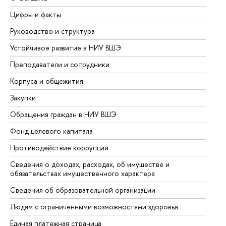
Цифры и факты
Ли
Руководство и структура
До
Устойчивое развитие в НИУ ВШЭ
Ол
Преподаватели и сотрудники
Пр
Корпуса и общежития
Вы
Закупки
Пр
Обращения граждан в НИУ ВШЭ
Ас
Фонд целевого капитала
До
Противодействие коррупции
Це
Сведения о доходах, расходах, об имуществе и
Би
обязательствах имущественного характера
Об
Сведения об образовательной организации
Об
Людям с ограниченными возможностями здоровья
Единая платежная страница