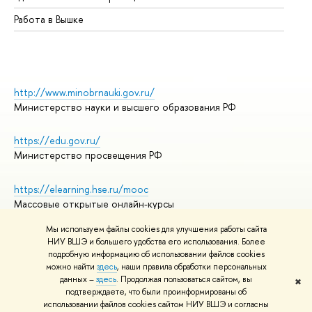
Работа в Вышке
http://www.minobrnauki.gov.ru/
Министерство науки и высшего образования РФ
https://edu.gov.ru/
Министерство просвещения РФ
https://elearning.hse.ru/mooc
Массовые открытые онлайн-курсы
Мы используем файлы cookies для улучшения работы сайта
НИУ ВШЭ и большего удобства его использования. Более
подробную информацию об использовании файлов cookies
© НИУ ВШЭ 1993–2026
Адреса и контакты
можно найти
здесь
, наши правила обработки персональных
Условия использования материалов
данных –
здесь
. Продолжая пользоваться сайтом, вы
✖
подтверждаете, что были проинформированы об
Политика конфиденциальности
использовании файлов cookies сайтом НИУ ВШЭ и согласны
Правила применения рекомендательных технологий в НИУ ВШЭ