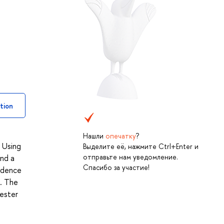
tion
Нашли
опечатку
?
. Using
Выделите её, нажмите Ctrl+Enter и
отправьте нам уведомление.
and a
Спасибо за участие!
vidence
s. The
mester