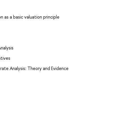
 as a basic valuation principle
Analysis
atives
orate Analysis: Theory and Evidence