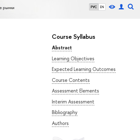
е рынки
РУС
EN
Course Syllabus
Abstract
Learning Objectives
Expected Learning Outcomes
Course Contents
Assessment Elements
Interim Assessment
Bibliography
Authors