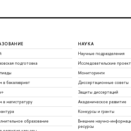
АЗОВАНИЕ
НАУКА
й
Научные подразделения
зовская подготовка
Исследовательские проек
пиады
Мониторинги
м в бакалавриат
Диссертационные советы
а+
Защиты диссертаций
м в магистратуру
Академическое развитие
рантура
Конкурсы и гранты
лнительное образование
Внешние научно-информац
ресурсы
р развития карьеры