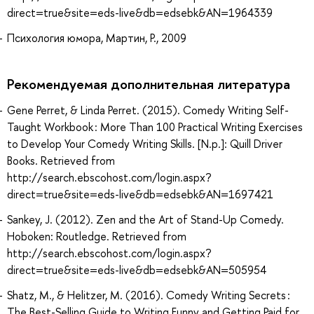
direct=true&site=eds-live&db=edsebk&AN=1964339
Психология юмора, Мартин, Р., 2009
Рекомендуемая дополнительная литература
Gene Perret, & Linda Perret. (2015). Comedy Writing Self-
Taught Workbook : More Than 100 Practical Writing Exercises
to Develop Your Comedy Writing Skills. [N.p.]: Quill Driver
Books. Retrieved from
http://search.ebscohost.com/login.aspx?
direct=true&site=eds-live&db=edsebk&AN=1697421
Sankey, J. (2012). Zen and the Art of Stand-Up Comedy.
Hoboken: Routledge. Retrieved from
http://search.ebscohost.com/login.aspx?
direct=true&site=eds-live&db=edsebk&AN=505954
Shatz, M., & Helitzer, M. (2016). Comedy Writing Secrets :
The Best-Selling Guide to Writing Funny and Getting Paid for