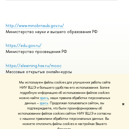
http://www.minobrnauki.gov.ru/
Министерство науки и высшего образования РФ
https://edu.gov.ru/
Министерство просвещения РФ
https://elearning.hse.ru/mooc
Массовые открытые онлайн-курсы
Мы используем файлы cookies для улучшения работы сайта
НИУ ВШЭ и большего удобства его использования. Более
подробную информацию об использовании файлов cookies
© НИУ ВШЭ 1993–2026
Адреса и контакты
можно найти
здесь
, наши правила обработки персональных
Условия использования материалов
данных –
здесь
. Продолжая пользоваться сайтом, вы
✖
подтверждаете, что были проинформированы об
Политика конфиденциальности
использовании файлов cookies сайтом НИУ ВШЭ и согласны
Правила применения рекомендательных технологий в НИУ ВШЭ
с нашими правилами обработки персональных данных. Вы
Карта сайта
можете отключить файлы cookies в настройках Вашего