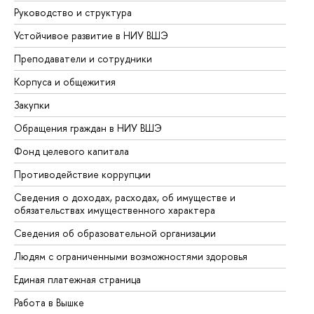
Руководство и структура
До
Устойчивое развитие в НИУ ВШЭ
Ол
Преподаватели и сотрудники
Пр
Корпуса и общежития
Вы
Закупки
Пр
Обращения граждан в НИУ ВШЭ
Ас
Фонд целевого капитала
До
Противодействие коррупции
Це
Сведения о доходах, расходах, об имуществе и
Би
обязательствах имущественного характера
Об
Сведения об образовательной организации
Об
Людям с ограниченными возможностями здоровья
Единая платежная страница
Работа в Вышке