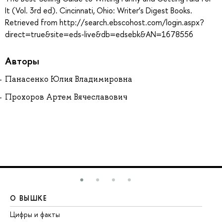
It (Vol. 3rd ed). Cincinnati, Ohio: Writer’s Digest Books.
Retrieved from http://search.ebscohost.com/login.aspx?
direct=true&site=eds-live&db=edsebk&AN=1678556
Авторы
Панасенко Юлия Владимировна
Прохоров Артем Вячеславович
О ВЫШКЕ
О
Цифры и факты
Ли