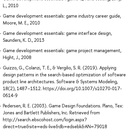
L., 2010
Game development essentials: game industry career guide,
Moore, M. E., 2010
Game development essentials: game interface design,
Saunders, K. D., 2013
Game development essentials: game project management,
Hight, J., 2008
Guizzo, G., Colanzi, T. E., & Vergilio, S. R. (2019). Applying
design patterns in the search-based optimization of software
product line architectures. Software & Systems Modeling,
18(2), 1487–1512. https://doi.org/10.1007/s10270-017-
0614-9
Pedersen, R. E. (2003). Game Design Foundations. Plano, Tex:
Jones and Bartlett Publishers, Inc. Retrieved from
http://search.ebscohost.com/login.aspx?
direct=true&site=eds-live&db=edsebk&AN=79018