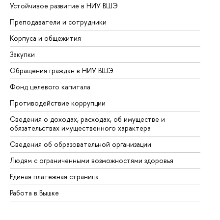
Устойчивое развитие в НИУ ВШЭ
Ол
Преподаватели и сотрудники
Пр
Корпуса и общежития
Вы
Закупки
Пр
Обращения граждан в НИУ ВШЭ
Ас
Фонд целевого капитала
До
Противодействие коррупции
Це
Сведения о доходах, расходах, об имуществе и
Би
обязательствах имущественного характера
Об
Сведения об образовательной организации
Об
Людям с ограниченными возможностями здоровья
Единая платежная страница
Работа в Вышке