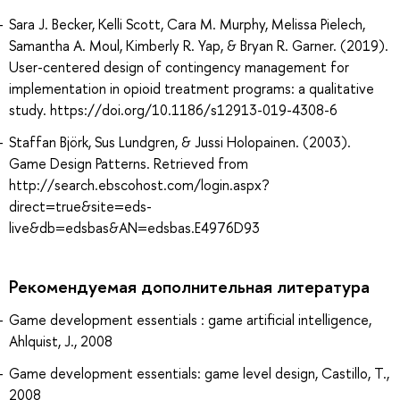
Sara J. Becker, Kelli Scott, Cara M. Murphy, Melissa Pielech,
Samantha A. Moul, Kimberly R. Yap, & Bryan R. Garner. (2019).
User-centered design of contingency management for
implementation in opioid treatment programs: a qualitative
study. https://doi.org/10.1186/s12913-019-4308-6
Staffan Björk, Sus Lundgren, & Jussi Holopainen. (2003).
Game Design Patterns. Retrieved from
http://search.ebscohost.com/login.aspx?
direct=true&site=eds-
live&db=edsbas&AN=edsbas.E4976D93
Рекомендуемая дополнительная литература
Game development essentials : game artificial intelligence,
Ahlquist, J., 2008
Game development essentials: game level design, Castillo, T.,
2008