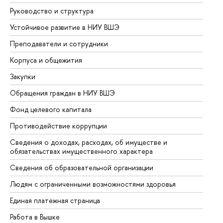
Руководство и структура
До
Устойчивое развитие в НИУ ВШЭ
Ол
Преподаватели и сотрудники
Пр
Корпуса и общежития
Вы
Закупки
Пр
Обращения граждан в НИУ ВШЭ
Ас
Фонд целевого капитала
До
Противодействие коррупции
Це
Сведения о доходах, расходах, об имуществе и
Би
обязательствах имущественного характера
Об
Сведения об образовательной организации
Об
Людям с ограниченными возможностями здоровья
Единая платежная страница
Работа в Вышке