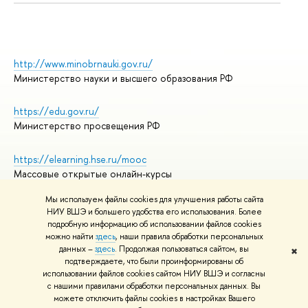
http://www.minobrnauki.gov.ru/
Министерство науки и высшего образования РФ
https://edu.gov.ru/
Министерство просвещения РФ
https://elearning.hse.ru/mooc
Массовые открытые онлайн-курсы
Мы используем файлы cookies для улучшения работы сайта
НИУ ВШЭ и большего удобства его использования. Более
подробную информацию об использовании файлов cookies
© НИУ ВШЭ 1993–2026
Адреса и контакты
можно найти
здесь
, наши правила обработки персональных
Условия использования материалов
данных –
здесь
. Продолжая пользоваться сайтом, вы
✖
подтверждаете, что были проинформированы об
Политика конфиденциальности
использовании файлов cookies сайтом НИУ ВШЭ и согласны
Правила применения рекомендательных технологий в НИУ ВШЭ
с нашими правилами обработки персональных данных. Вы
Карта сайта
можете отключить файлы cookies в настройках Вашего