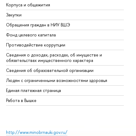
Корпуса и общежития
Вы
Закупки
Пр
Обращения граждан в НИУ ВШЭ
Ас
Фонд целевого капитала
До
Противодействие коррупции
Це
Сведения о доходах, расходах, об имуществе и
Би
обязательствах имущественного характера
Об
Сведения об образовательной организации
Об
Людям с ограниченными возможностями здоровья
Единая платежная страница
Работа в Вышке
http://www.minobrnauki.gov.ru/