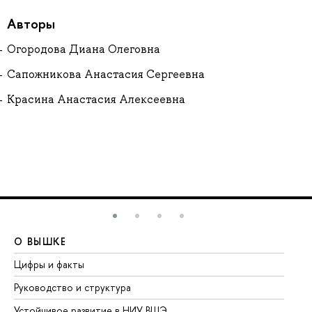
Авторы
Огородова Диана Олеговна
Сапожникова Анастасия Сергеевна
Красина Анастасия Алексеевна
О ВЫШКЕ
О
Цифры и факты
Ли
Руководство и структура
До
Устойчивое развитие в НИУ ВШЭ
Ол