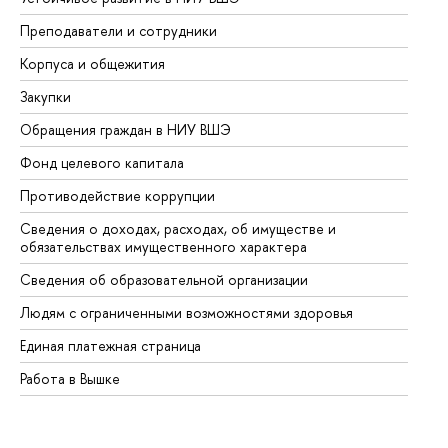
Преподаватели и сотрудники
Пр
Корпуса и общежития
Вы
Закупки
Пр
Обращения граждан в НИУ ВШЭ
Ас
Фонд целевого капитала
До
Противодействие коррупции
Це
Сведения о доходах, расходах, об имуществе и
Би
обязательствах имущественного характера
Об
Сведения об образовательной организации
Об
Людям с ограниченными возможностями здоровья
Единая платежная страница
Работа в Вышке