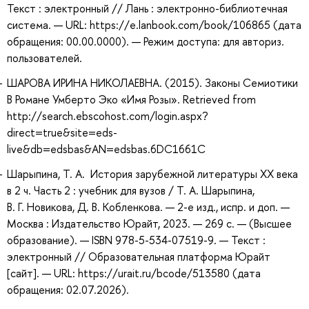
Текст : электронный // Лань : электронно-библиотечная
система. — URL: https://e.lanbook.com/book/106865 (дата
обращения: 00.00.0000). — Режим доступа: для авториз.
пользователей.
ШАРОВА ИРИНА НИКОЛАЕВНА. (2015). Законы Семиотики
В Романе Умберто Эко «Имя Розы». Retrieved from
http://search.ebscohost.com/login.aspx?
direct=true&site=eds-
live&db=edsbas&AN=edsbas.6DC1661C
Шарыпина, Т. А. История зарубежной литературы XX века
в 2 ч. Часть 2 : учебник для вузов / Т. А. Шарыпина,
В. Г. Новикова, Д. В. Кобленкова. — 2-е изд., испр. и доп. —
Москва : Издательство Юрайт, 2023. — 269 с. — (Высшее
образование). — ISBN 978-5-534-07519-9. — Текст :
электронный // Образовательная платформа Юрайт
[сайт]. — URL: https://urait.ru/bcode/513580 (дата
обращения: 02.07.2026).