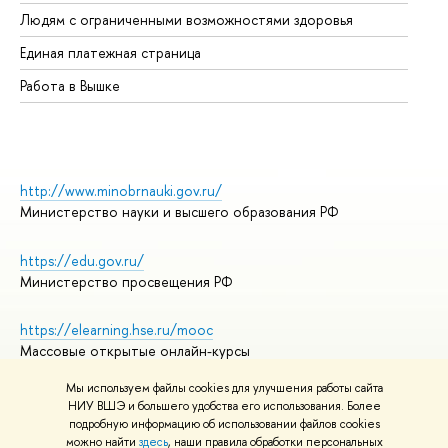
Об
Людям с ограниченными возможностями здоровья
Единая платежная страница
Работа в Вышке
http://www.minobrnauki.gov.ru/
Министерство науки и высшего образования РФ
https://edu.gov.ru/
Министерство просвещения РФ
https://elearning.hse.ru/mooc
Массовые открытые онлайн-курсы
Мы используем файлы cookies для улучшения работы сайта
НИУ ВШЭ и большего удобства его использования. Более
подробную информацию об использовании файлов cookies
© НИУ ВШЭ 1993–2026
Адреса и контакты
можно найти
здесь
, наши правила обработки персональных