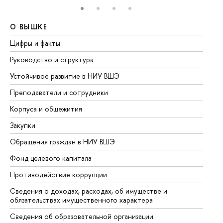
О ВЫШКЕ
О
Цифры и факты
Ли
Руководство и структура
До
Устойчивое развитие в НИУ ВШЭ
Ол
Преподаватели и сотрудники
Пр
Корпуса и общежития
Вы
Закупки
Пр
Обращения граждан в НИУ ВШЭ
Ас
Фонд целевого капитала
До
Противодействие коррупции
Це
Сведения о доходах, расходах, об имуществе и
Би
обязательствах имущественного характера
Об
Сведения об образовательной организации