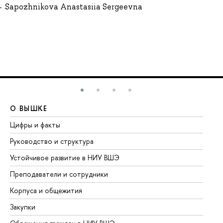
Sapozhnikova Anastasiia Sergeevna
О ВЫШКЕ
О
Цифры и факты
Ли
Руководство и структура
До
Устойчивое развитие в НИУ ВШЭ
Ол
Преподаватели и сотрудники
Пр
Корпуса и общежития
Вы
Закупки
Пр