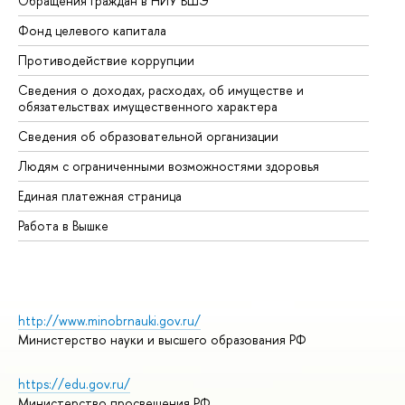
Обращения граждан в НИУ ВШЭ
Ас
Фонд целевого капитала
До
Противодействие коррупции
Це
Сведения о доходах, расходах, об имуществе и
Би
обязательствах имущественного характера
Об
Сведения об образовательной организации
Об
Людям с ограниченными возможностями здоровья
Единая платежная страница
Работа в Вышке
http://www.minobrnauki.gov.ru/
Министерство науки и высшего образования РФ
https://edu.gov.ru/
Министерство просвещения РФ