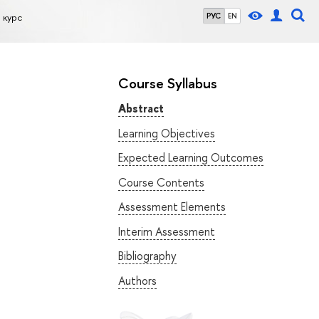
 курс
РУС
EN
Course Syllabus
Abstract
Learning Objectives
Expected Learning Outcomes
Course Contents
Assessment Elements
Interim Assessment
Bibliography
Authors