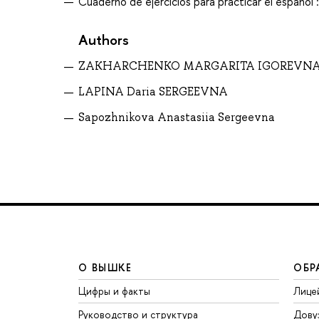
Cuaderno de ejercicios para practicar el espanol :
Authors
ZAKHARCHENKO MARGARITA IGOREVN
LAPINA Daria SERGEEVNA
Sapozhnikova Anastasiia Sergeevna
О ВЫШКЕ
ОБР
Цифры и факты
Лице
Руководство и структура
Дову