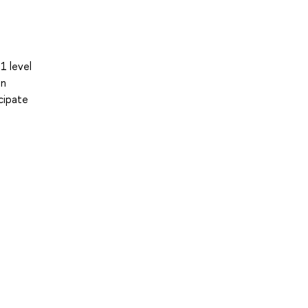
1 level
in
cipate