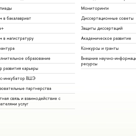
пиады
Мониторинги
м в бакалавриат
Диссертационные советы
а+
Защиты диссертаций
м в магистратуру
Академическое развитие
рантура
Конкурсы и гранты
лнительное образование
Внешние научно-информац
ресурсы
р развития карьеры
ес-инкубатор ВШЭ
зовательные партнерства
ная связь и взаимодействие с
чателями услуг