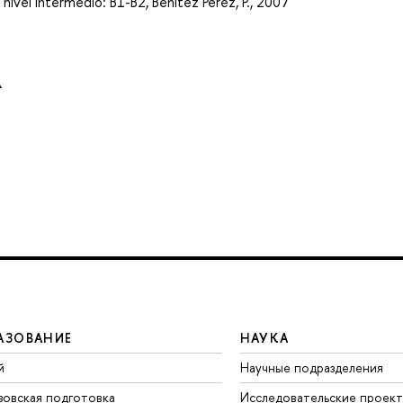
 nivel intermedio: B1-B2, Benitez Perez, P., 2007
A
АЗОВАНИЕ
НАУКА
й
Научные подразделения
зовская подготовка
Исследовательские проек