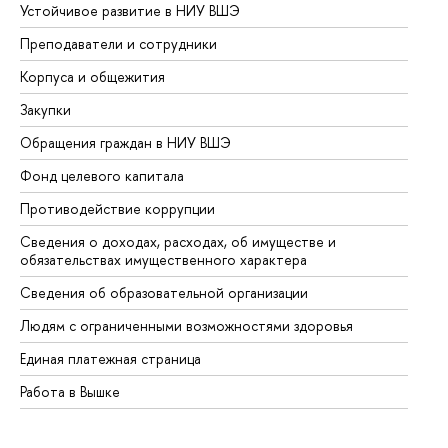
Устойчивое развитие в НИУ ВШЭ
Ол
Преподаватели и сотрудники
Пр
Корпуса и общежития
Вы
Закупки
Пр
Обращения граждан в НИУ ВШЭ
Ас
Фонд целевого капитала
До
Противодействие коррупции
Це
Сведения о доходах, расходах, об имуществе и
Би
обязательствах имущественного характера
Об
Сведения об образовательной организации
Об
Людям с ограниченными возможностями здоровья
Единая платежная страница
Работа в Вышке