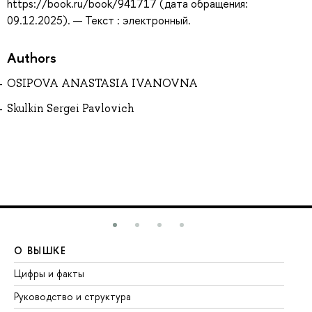
https://book.ru/book/941717 (дата обращения:
09.12.2025). — Текст : электронный.
Authors
OSIPOVA ANASTASIA IVANOVNA
Skulkin Sergei Pavlovich
О ВЫШКЕ
О
Цифры и факты
Ли
Руководство и структура
До