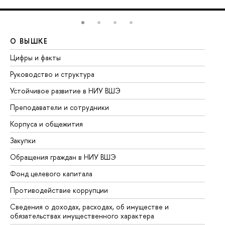
О ВЫШКЕ
О
Цифры и факты
Ли
Руководство и структура
До
Устойчивое развитие в НИУ ВШЭ
Ол
Преподаватели и сотрудники
Пр
Корпуса и общежития
Вы
Закупки
Пр
Обращения граждан в НИУ ВШЭ
Ас
Фонд целевого капитала
До
Противодействие коррупции
Це
Сведения о доходах, расходах, об имуществе и
Би
обязательствах имущественного характера
Об