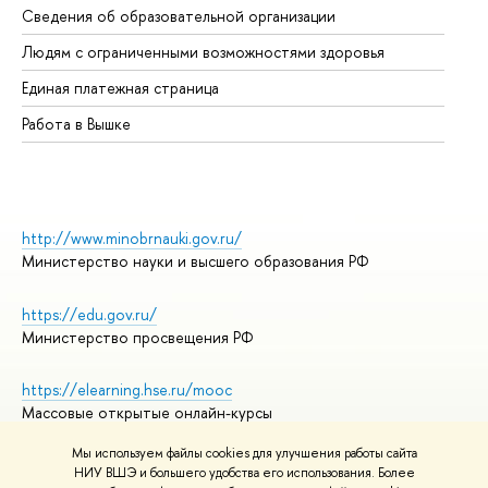
Сведения об образовательной организации
Об
Людям с ограниченными возможностями здоровья
Единая платежная страница
Работа в Вышке
http://www.minobrnauki.gov.ru/
Министерство науки и высшего образования РФ
https://edu.gov.ru/
Министерство просвещения РФ
https://elearning.hse.ru/mooc
Массовые открытые онлайн-курсы
Мы используем файлы cookies для улучшения работы сайта
НИУ ВШЭ и большего удобства его использования. Более