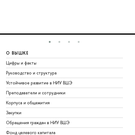
О ВЫШКЕ
О
Цифры и факты
Ли
Руководство и структура
До
Устойчивое развитие в НИУ ВШЭ
Ол
Преподаватели и сотрудники
Пр
Корпуса и общежития
Вы
Закупки
Пр
Обращения граждан в НИУ ВШЭ
Ас
Фонд целевого капитала
До