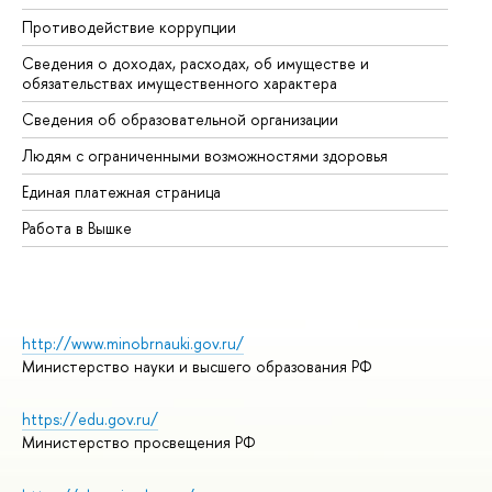
Противодействие коррупции
Це
Сведения о доходах, расходах, об имуществе и
Би
обязательствах имущественного характера
Об
Сведения об образовательной организации
Об
Людям с ограниченными возможностями здоровья
Единая платежная страница
Работа в Вышке
http://www.minobrnauki.gov.ru/
Министерство науки и высшего образования РФ
https://edu.gov.ru/
Министерство просвещения РФ