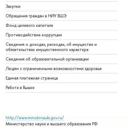
Закупки
Пр
Обращения граждан в НИУ ВШЭ
Ас
Фонд целевого капитала
До
Противодействие коррупции
Це
Сведения о доходах, расходах, об имуществе и
Би
обязательствах имущественного характера
Об
Сведения об образовательной организации
Об
Людям с ограниченными возможностями здоровья
Единая платежная страница
Работа в Вышке
http://www.minobrnauki.gov.ru/
Министерство науки и высшего образования РФ