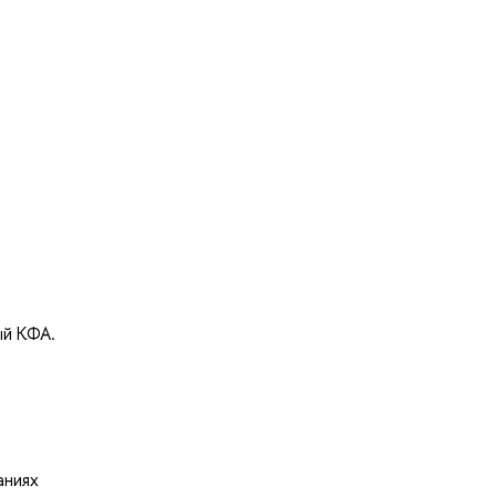
ый КФА.
аниях