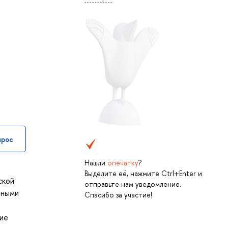
прос
Нашли
опечатку
?
Выделите её, нажмите Ctrl+Enter и
ской
отправьте нам уведомление.
вными
Спасибо за участие!
ние