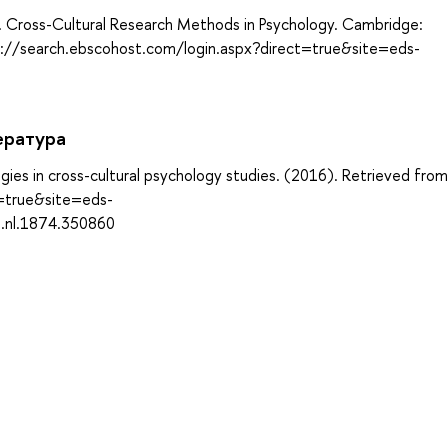
11). Cross-Cultural Research Methods in Psychology. Cambridge:
tp://search.ebscohost.com/login.aspx?direct=true&site=eds-
ература
gies in cross-cultural psychology studies. (2016). Retrieved from
t=true&site=eds-
u.nl.1874.350860