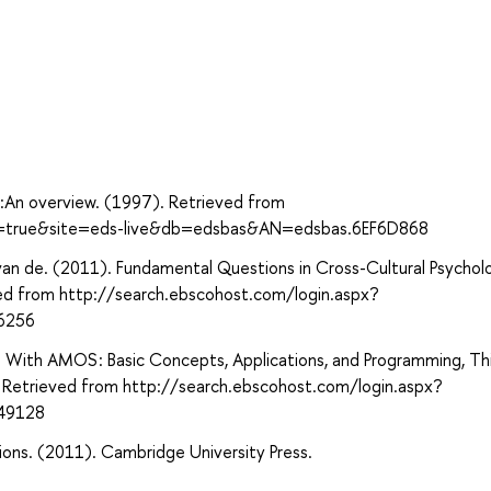
а
t:An overview. (1997). Retrieved from
ct=true&site=eds-live&db=edsbas&AN=edsbas.6EF6D868
 R. van de. (2011). Fundamental Questions in Cross-Cultural Psychol
ed from http://search.ebscohost.com/login.aspx?
6256
g With AMOS : Basic Concepts, Applications, and Programming, Th
ge. Retrieved from http://search.ebscohost.com/login.aspx?
49128
ions. (2011). Cambridge University Press.