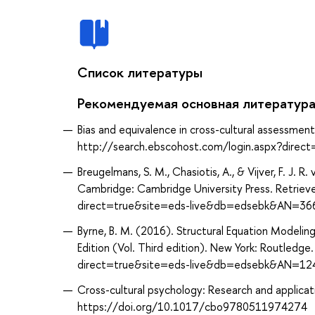
Список литературы
Рекомендуемая основная литератур
Bias and equivalence in cross-cultural assessmen
http://search.ebscohost.com/login.aspx?dire
Breugelmans, S. M., Chasiotis, A., & Vijver, F. J.
Cambridge: Cambridge University Press. Retriev
direct=true&site=eds-live&db=edsebk&AN=36
Byrne, B. M. (2016). Structural Equation Modelin
Edition (Vol. Third edition). New York: Routled
direct=true&site=eds-live&db=edsebk&AN=12
Cross-cultural psychology: Research and applicat
https://doi.org/10.1017/cbo9780511974274