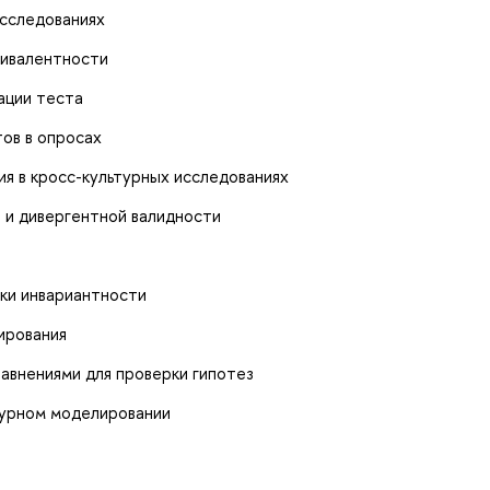
исследованиях
вивалентности
ации теста
ов в опросах
ия в кросс-культурных исследованиях
 и дивергентной валидности
рки инвариантности
ирования
авнениями для проверки гипотез
турном моделировании