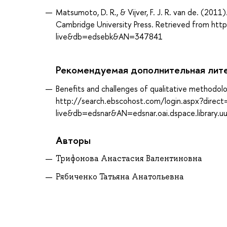
Matsumoto, D. R., & Vijver, F. J. R. van de. (20
Cambridge University Press. Retrieved from ht
live&db=edsebk&AN=347841
Рекомендуемая дополнительная лит
Benefits and challenges of qualitative methodolo
http://search.ebscohost.com/login.aspx?direc
live&db=edsnar&AN=edsnar.oai.dspace.library.u
Авторы
Трифонова Анастасия Валентиновна
Рябиченко Татьяна Анатольевна