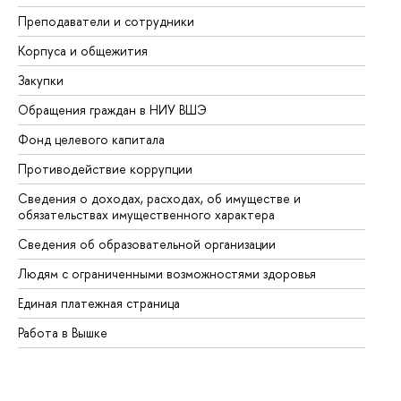
Преподаватели и сотрудники
Пр
Корпуса и общежития
Вы
Закупки
Пр
Обращения граждан в НИУ ВШЭ
Ас
Фонд целевого капитала
До
Противодействие коррупции
Це
Сведения о доходах, расходах, об имуществе и
Би
обязательствах имущественного характера
Об
Сведения об образовательной организации
Об
Людям с ограниченными возможностями здоровья
Единая платежная страница
Работа в Вышке