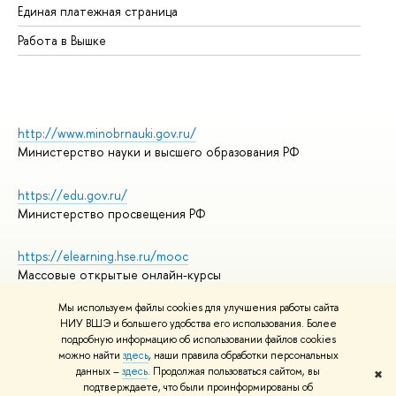
Единая платежная страница
Работа в Вышке
http://www.minobrnauki.gov.ru/
Министерство науки и высшего образования РФ
https://edu.gov.ru/
Министерство просвещения РФ
https://elearning.hse.ru/mooc
Массовые открытые онлайн-курсы
Мы используем файлы cookies для улучшения работы сайта
НИУ ВШЭ и большего удобства его использования. Более
подробную информацию об использовании файлов cookies
© НИУ ВШЭ 1993–2026
Адреса и контакты
можно найти
здесь
, наши правила обработки персональных
Условия использования материалов
данных –
здесь
. Продолжая пользоваться сайтом, вы
✖
подтверждаете, что были проинформированы об
Политика конфиденциальности