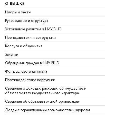
О ВЫШКЕ
О
Цифры и факты
Ли
Руководство и структура
До
Устойчивое развитие в НИУ ВШЭ
Ол
Преподаватели и сотрудники
Пр
Корпуса и общежития
Вы
Закупки
Пр
Обращения граждан в НИУ ВШЭ
Ас
Фонд целевого капитала
До
Противодействие коррупции
Це
Сведения о доходах, расходах, об имуществе и
Би
обязательствах имущественного характера
Об
Сведения об образовательной организации
Об
Людям с ограниченными возможностями здоровья