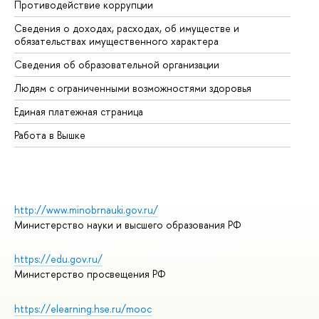
Противодействие коррупции
Це
Сведения о доходах, расходах, об имуществе и
Би
обязательствах имущественного характера
Об
Сведения об образовательной организации
Об
Людям с ограниченными возможностями здоровья
Единая платежная страница
Работа в Вышке
http://www.minobrnauki.gov.ru/
Министерство науки и высшего образования РФ
https://edu.gov.ru/
Министерство просвещения РФ
https://elearning.hse.ru/mooc