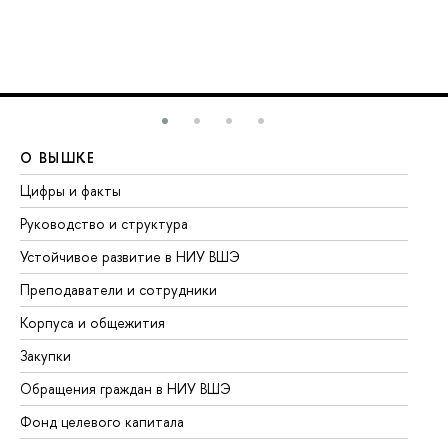
О ВЫШКЕ
О
Цифры и факты
Ли
Руководство и структура
До
Устойчивое развитие в НИУ ВШЭ
Ол
Преподаватели и сотрудники
Пр
Корпуса и общежития
Вы
Закупки
Пр
Обращения граждан в НИУ ВШЭ
Ас
Фонд целевого капитала
До