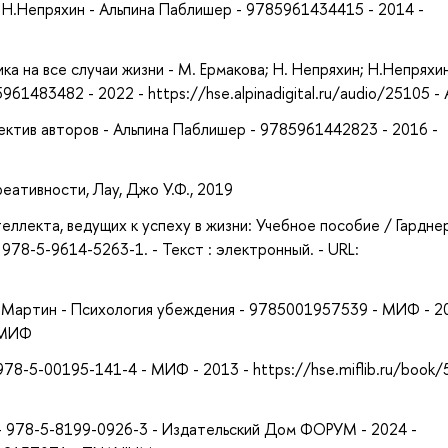
- Н.Непряхин - Альпина Паблишер - 9785961434415 - 2014 -
 на все случаи жизни - М. Ермакова; Н. Непряхин; Н.Непряхин;
61483482 - 2022 - https://hse.alpinadigital.ru/audio/25105 - 
ектив авторов - Альпина Паблишер - 9785961442823 - 2016 -
еативности, Лау, Джо У.Ф., 2019
еллекта, ведущих к успеху в жизни: Учебное пособие / Гарднер 
 978-5-9614-5263-1. - Текст : электронный. - URL:
в Мартин - Психология убеждения - 9785001957539 - МИФ - 2
- МИФ
78-5-00195-141-4 - МИФ - 2013 - https://hse.miflib.ru/book/
и - 978-5-8199-0926-3 - Издательский Дом ФОРУМ - 2024 -