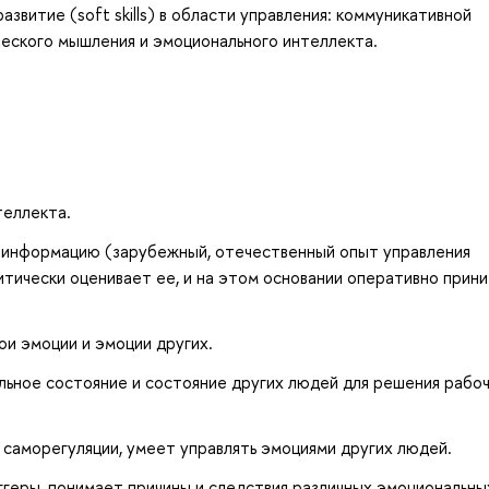
звитие (soft skills) в области управления: коммуникативной
ического мышления и эмоционального интеллекта.
теллекта.
информацию (зарубежный, отечественный опыт управления
тически оценивает ее, и на этом основании оперативно прин
ои эмоции и эмоции других.
льное состояние и состояние других людей для решения рабоч
саморегуляции, умеет управлять эмоциями других людей.
геры, понимает причины и следствия различных эмоциональны