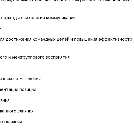
е подходы психологии коммуникации
и
для достижения командных целей и повышения эффективности
го и межгруппового восприятия
тического мышления
ментации позиции
ияния
ванного влияния
го влияния