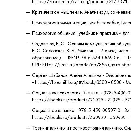
https://znanium.ru/catalog/product/2137071
Критическое мышление. Анализируй, сомневайся,
Психология коммуникации : учеб. пособие, Гулев
Психология общения : учебник и практикум для 
Садовская, В. С. Основы коммуникативной куль
В. С. Садовская, В. А. Ремизов. — 2-е изд., ис
образование). — ISBN 978-5-534-06390-5. — Т
URL: https://urait.ru/bcode/537853 (дата обр
Сергей Шабанов, Алена Алешина - Эмоциональ
- https://hse.miflib.ru/#/book/8588 - 8588 - 
Социальная психология. 7-е изд. - 978-5-496-
https://ibooks.ru/products/21925 - 21925 - i
Социальное влияние - 978-5-459-00397-0 - Зи
https://ibooks.ru/products/339929 - 339929 -
Тренинг влияния и противостояния влиянию, Сид