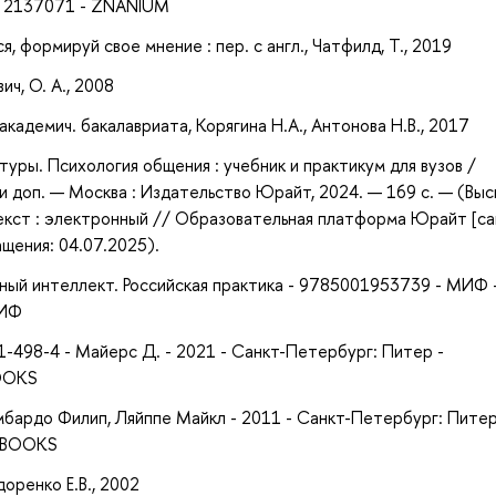
 - 2137071 - ZNANIUM
 формируй свое мнение : пер. с англ., Чатфилд, Т., 2019
ич, О. А., 2008
академич. бакалавриата, Корягина Н.А., Антонова Н.В., 2017
туры. Психология общения : учебник и практикум для вузов /
пр. и доп. — Москва : Издательство Юрайт, 2024. — 169 с. — (Вы
екст : электронный // Образовательная платформа Юрайт [са
ащения: 04.07.2025).
ный интеллект. Российская практика - 9785001953739 - МИФ 
МИФ
01-498-4 - Майерс Д. - 2021 - Санкт-Петербург: Питер -
BOOKS
мбардо Филип, Ляйппе Майкл - 2011 - Санкт-Петербург: Питер
 iBOOKS
оренко Е.В., 2002