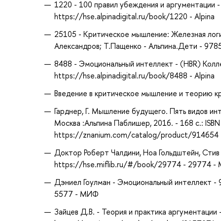
1220 - 100 правил убеждения и аргументации 
https://hse.alpinadigital.ru/book/1220 - Alpina
25105 - Критическое мышление: Железная логика
Александров; Т.Пащенко - Альпина.Дети - 97859
8488 - Эмоциональный интеллект - (HBR) Колл
https://hse.alpinadigital.ru/book/8488 - Alpina
Введение в критическое мышление и теорию кр
Гарднер, Г. Мышление будущего. Пять видов инт
Москва :Альпина Паблишер, 2016. - 168 с.: ISBN
https://znanium.com/catalog/product/914654
Доктор Роберт Чалдини, Ноа Гольдштейн, Сти
https://hse.miflib.ru/#/book/29774 - 29774 
Дэниел Гоулман - Эмоциональный интеллект - 9
5577 - МИФ
Зайцев Д.В. - Теория и практика аргументаци