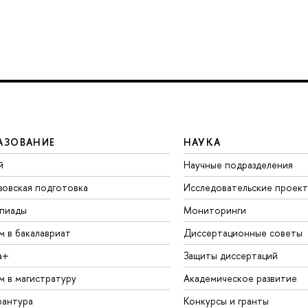
АЗОВАНИЕ
НАУКА
й
Научные подразделения
зовская подготовка
Исследовательские проек
пиады
Мониторинги
м в бакалавриат
Диссертационные советы
а+
Защиты диссертаций
м в магистратуру
Академическое развитие
рантура
Конкурсы и гранты