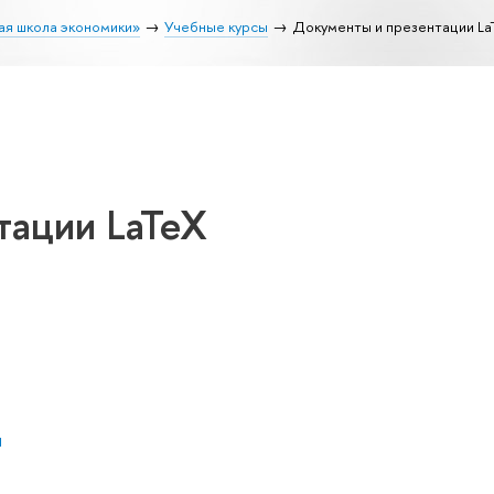
ая школа экономики»
Учебные курсы
Документы и презентации La
тации LaTeX
ч