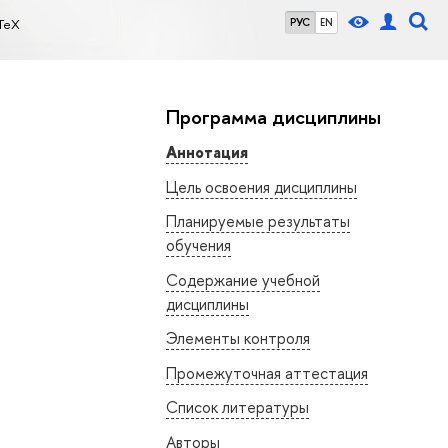
TeX
РУС
EN
Программа дисциплины
Аннотация
Цель освоения дисциплины
Планируемые результаты
обучения
Содержание учебной
дисциплины
Элементы контроля
Промежуточная аттестация
Список литературы
Авторы