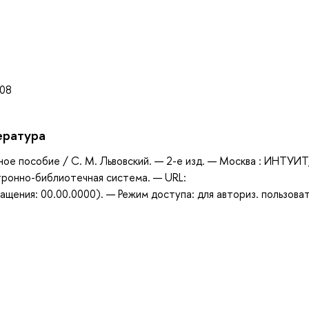
а
008
ература
бное пособие / С. М. Львовский. — 2-е изд. — Москва : ИНТУИТ
ктронно-библиотечная система. — URL:
щения: 00.00.0000). — Режим доступа: для авториз. пользова