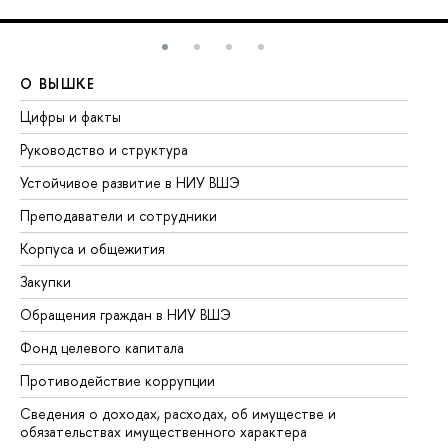
О ВЫШКЕ
О
Цифры и факты
Ли
Руководство и структура
До
Устойчивое развитие в НИУ ВШЭ
Ол
Преподаватели и сотрудники
Пр
Корпуса и общежития
Вы
Закупки
Пр
Обращения граждан в НИУ ВШЭ
Ас
Фонд целевого капитала
До
Противодействие коррупции
Це
Сведения о доходах, расходах, об имуществе и
Би
обязательствах имущественного характера
Об