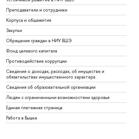
Преподаватели и сотрудники
Пр
Корпуса и общежития
Вы
Закупки
Пр
Обращения граждан в НИУ ВШЭ
Ас
Фонд целевого капитала
До
Противодействие коррупции
Це
Сведения о доходах, расходах, об имуществе и
Би
обязательствах имущественного характера
Об
Сведения об образовательной организации
Об
Людям с ограниченными возможностями здоровья
Единая платежная страница
Работа в Вышке