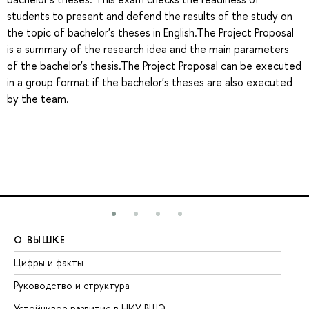
students to present and defend the results of the study on
the topic of bachelor's theses in English.The Project Proposal
is a summary of the research idea and the main parameters
of the bachelor's thesis.The Project Proposal can be executed
in a group format if the bachelor's theses are also executed
by the team.
О ВЫШКЕ
О
Цифры и факты
Ли
Руководство и структура
До
Устойчивое развитие в НИУ ВШЭ
Ол