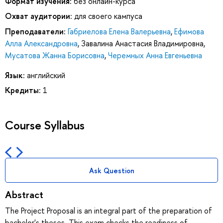
Формат изучения:
без онлайн-курса
Охват аудитории:
для своего кампуса
Преподаватели:
Габриелова Елена Валерьевна
,
Ефимова
Алла Александровна
,
Завалина Анастасия Владимировна
,
Мусатова Жанна Борисовна
,
Черемных Анна Евгеньевна
Язык:
английский
Кредиты:
1
Course Syllabus
Ask Question
Abstract
The Project Proposal is an integral part of the preparation of
bachelor's theses. This exam checks the readiness of