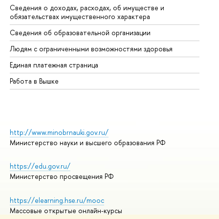
Сведения о доходах, расходах, об имуществе и
Би
обязательствах имущественного характера
Об
Сведения об образовательной организации
Об
Людям с ограниченными возможностями здоровья
Единая платежная страница
Работа в Вышке
http://www.minobrnauki.gov.ru/
Министерство науки и высшего образования РФ
https://edu.gov.ru/
Министерство просвещения РФ
https://elearning.hse.ru/mooc
Массовые открытые онлайн-курсы