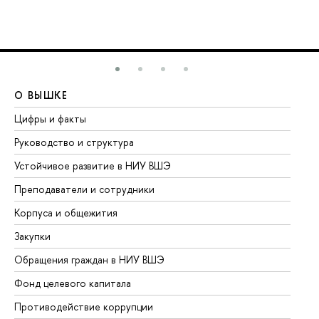
О ВЫШКЕ
О
Цифры и факты
Ли
Руководство и структура
До
Устойчивое развитие в НИУ ВШЭ
Ол
Преподаватели и сотрудники
Пр
Корпуса и общежития
Вы
Закупки
Пр
Обращения граждан в НИУ ВШЭ
Ас
Фонд целевого капитала
До
Противодействие коррупции
Це