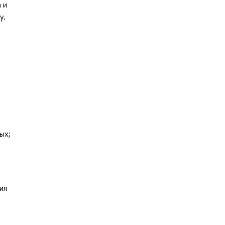
 и
у.
ых;
ия