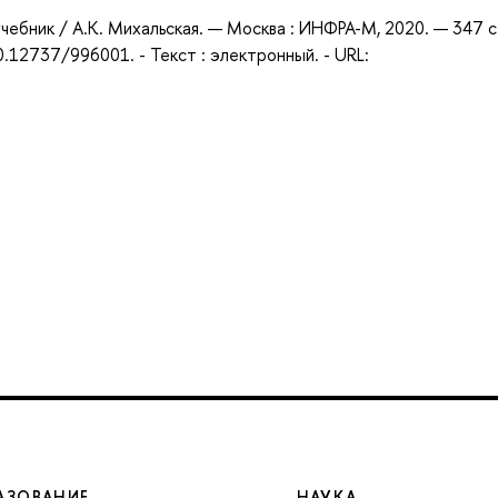
учебник / А.К. Михальская. — Москва : ИНФРА-М, 2020. — 347 с
.12737/996001. - Текст : электронный. - URL:
АЗОВАНИЕ
НАУКА