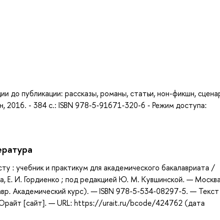
а
 до публикации: рассказы, романы, статьи, нон-фикшн, сцена
, 2016. - 384 с.: ISBN 978-5-91671-320-6 - Режим доступа:
ература
ту : учебник и практикум для академического бакалавриата /
на, Е. И. Гордиенко ; под редакцией Ю. М. Кувшинской. — Москва
вр. Академический курс). — ISBN 978-5-534-08297-5. — Текст 
айт [сайт]. — URL: https://urait.ru/bcode/424762 (дата