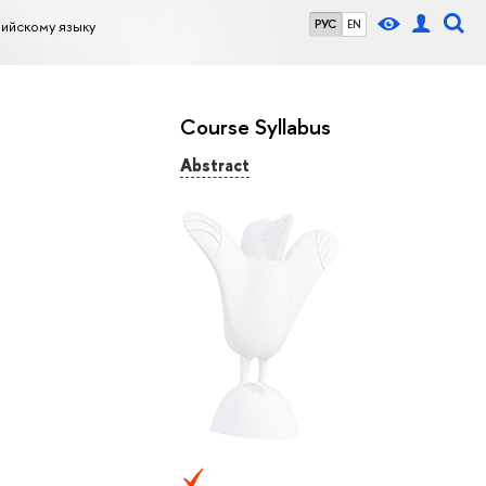
ийскому языку
РУС
EN
Course Syllabus
Abstract