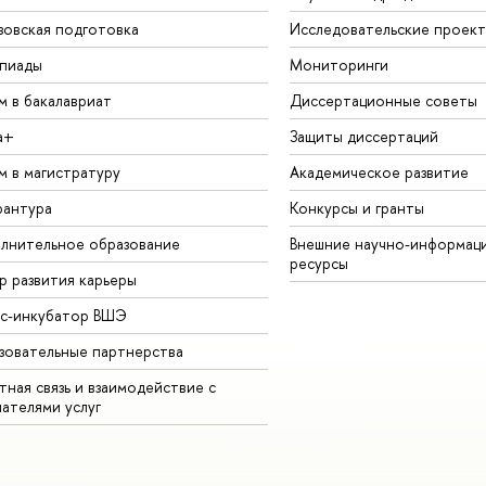
зовская подготовка
Исследовательские проек
пиады
Мониторинги
м в бакалавриат
Диссертационные советы
а+
Защиты диссертаций
м в магистратуру
Академическое развитие
рантура
Конкурсы и гранты
лнительное образование
Внешние научно-информац
ресурсы
р развития карьеры
ес-инкубатор ВШЭ
зовательные партнерства
ная связь и взаимодействие с
чателями услуг