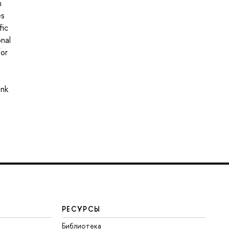
n
es
fic
onal
for
ink
РЕСУРСЫ
Библиотека