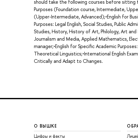
should take the following courses before sittin
Purposes (Foundation course, Intermediate, Uppe
(Upper-Intermediate, Advanced);•English for Busi
Purposes: Legal English, Social Studies, Public Admi
Studies, History, History of Art, Philology, Art an
Journalism and Media, Applied Mathematics, Elect
manager;•English for Specific Academic Purposes:
Theoretical Linguistics;•International English Exa
Critically and Adapt to Changes.
О ВЫШКЕ
ОБР
Цифры и факты
Лице