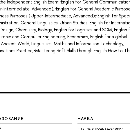
g the Independent English Exam:•English for General Communicatio
r-Intermediate, Advanced);•English for General Academic Purpos
ness Purposes (Upper-Intermediate, Advanced);•English for Speci
nistration, General Linguistics, Urban Studies, English for Internati
d Design, Chemistry, Biology, English for Logistics and SCM, English 
ronic and Computer Engineering, Economics, English for a global
 Ancient World, Linguistics, Maths and Information Technology,
minations Practice;•Mastering Soft Skills through English How to Th
АЗОВАНИЕ
НАУКА
й
Научные подразделения