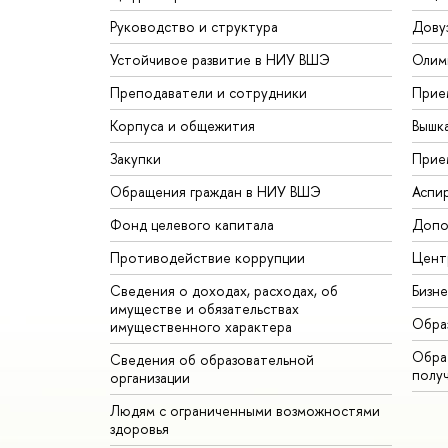
Руководство и структура
Дову
Устойчивое развитие в НИУ ВШЭ
Олим
Преподаватели и сотрудники
Прие
Корпуса и общежития
Вышк
Закупки
Прие
Обращения граждан в НИУ ВШЭ
Аспи
Фонд целевого капитала
Допо
Противодействие коррупции
Цент
Сведения о доходах, расходах, об
Бизн
имуществе и обязательствах
Обра
имущественного характера
Обрат
Сведения об образовательной
полу
организации
Людям с ограниченными возможностями
здоровья