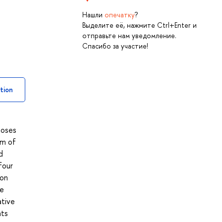
Нашли
опечатку
?
Выделите её, нажмите Ctrl+Enter и
отправьте нам уведомление.
Спасибо за участие!
tion
poses
um of
d
four
 on
he
ative
nts